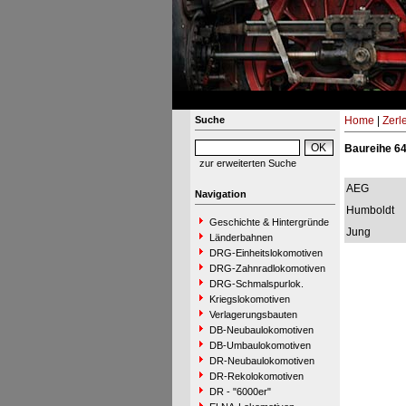
Suche
Home
|
Zerl
Baureihe 6
zur erweiterten Suche
AEG
Navigation
Humboldt
Geschichte & Hintergründe
Jung
Länderbahnen
DRG-Einheitslokomotiven
DRG-Zahnradlokomotiven
DRG-Schmalspurlok.
Kriegslokomotiven
Verlagerungsbauten
DB-Neubaulokomotiven
DB-Umbaulokomotiven
DR-Neubaulokomotiven
DR-Rekolokomotiven
DR - "6000er"