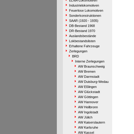
ELNA-Lokomotiven
Industrielokomotiven
Feuerlose Lokomotiven
Sonderkonstruktionen
SAAR (1920 - 1935)
DB-Bestand 1968
DR-Bestand 1970
Auslandsbestände
Lokbestandslisten
Erhaltene Fahrzeuge
Zerlegungen
BRD
Interne Zerlegungen
AW Braunschweig
AW Bremen
AW Darmstadt
AW Duisburg-Wedau
AW Eßlingen
AW Glückstadt
AW Göttingen
AW Hannover
AW Heilbronn
AW Ingolstadt
AW Jülich
AW Kaiserslautern
AW Karlsruhe
AW Kassel