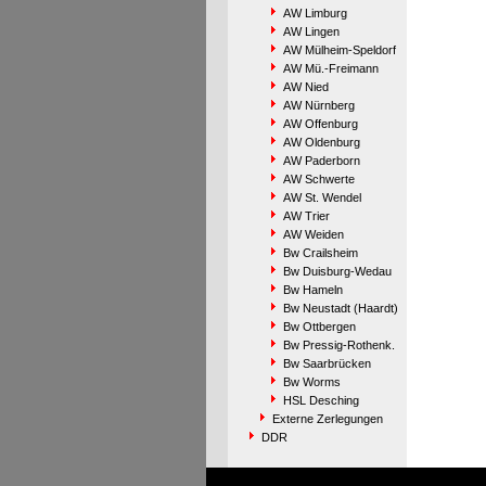
AW Limburg
AW Lingen
AW Mülheim-Speldorf
AW Mü.-Freimann
AW Nied
AW Nürnberg
AW Offenburg
AW Oldenburg
AW Paderborn
AW Schwerte
AW St. Wendel
AW Trier
AW Weiden
Bw Crailsheim
Bw Duisburg-Wedau
Bw Hameln
Bw Neustadt (Haardt)
Bw Ottbergen
Bw Pressig-Rothenk.
Bw Saarbrücken
Bw Worms
HSL Desching
Externe Zerlegungen
DDR