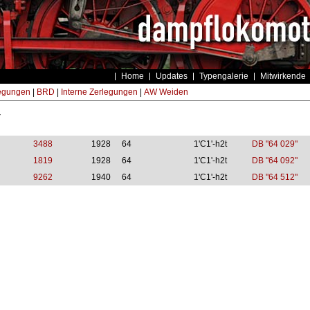
Home
Updates
Typengalerie
Mitwirkende
egungen
|
BRD
|
Interne Zerlegungen
|
AW Weiden
4
3488
1928
64
1'C1'-h2t
DB "64 029"
1819
1928
64
1'C1'-h2t
DB "64 092"
9262
1940
64
1'C1'-h2t
DB "64 512"