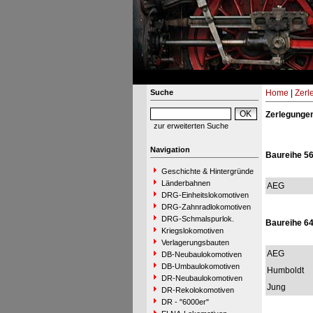
Suche
Home
|
Zerl
Zerlegunge
zur erweiterten Suche
Navigation
Baureihe 56
Geschichte & Hintergründe
Länderbahnen
AEG
DRG-Einheitslokomotiven
DRG-Zahnradlokomotiven
DRG-Schmalspurlok.
Baureihe 6
Kriegslokomotiven
Verlagerungsbauten
AEG
DB-Neubaulokomotiven
DB-Umbaulokomotiven
Humboldt
DR-Neubaulokomotiven
Jung
DR-Rekolokomotiven
DR - "6000er"