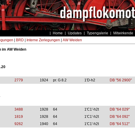
Home
Updates
Typengalerie
Mitwirkende
egungen
|
BRD
|
Interne Zerlegungen
|
AW Weiden
n im AW Weiden
.20
2779
1924
pr. G 8.2
1'D-h2
DB "56 2900"
4
3488
1928
64
1'C1'-h2t
DB "64 029"
1819
1928
64
1'C1'-h2t
DB "64 092"
9262
1940
64
1'C1'-h2t
DB "64 512"