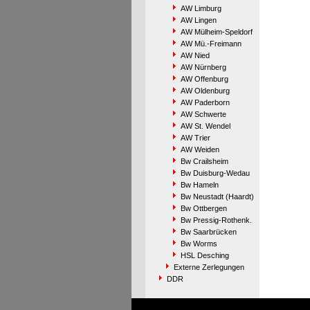
AW Limburg
AW Lingen
AW Mülheim-Speldorf
AW Mü.-Freimann
AW Nied
AW Nürnberg
AW Offenburg
AW Oldenburg
AW Paderborn
AW Schwerte
AW St. Wendel
AW Trier
AW Weiden
Bw Crailsheim
Bw Duisburg-Wedau
Bw Hameln
Bw Neustadt (Haardt)
Bw Ottbergen
Bw Pressig-Rothenk.
Bw Saarbrücken
Bw Worms
HSL Desching
Externe Zerlegungen
DDR