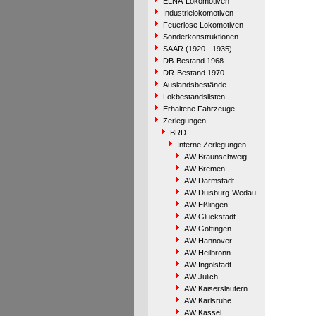
ELNA-Lokomotiven
Industrielokomotiven
Feuerlose Lokomotiven
Sonderkonstruktionen
SAAR (1920 - 1935)
DB-Bestand 1968
DR-Bestand 1970
Auslandsbestände
Lokbestandslisten
Erhaltene Fahrzeuge
Zerlegungen
BRD
Interne Zerlegungen
AW Braunschweig
AW Bremen
AW Darmstadt
AW Duisburg-Wedau
AW Eßlingen
AW Glückstadt
AW Göttingen
AW Hannover
AW Heilbronn
AW Ingolstadt
AW Jülich
AW Kaiserslautern
AW Karlsruhe
AW Kassel