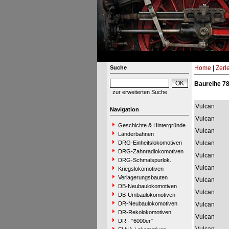
Suche
Home
|
Zerl
Baureihe 78
zur erweiterten Suche
Vulcan
Navigation
Vulcan
Geschichte & Hintergründe
Vulcan
Länderbahnen
DRG-Einheitslokomotiven
Vulcan
DRG-Zahnradlokomotiven
Vulcan
DRG-Schmalspurlok.
Vulcan
Kriegslokomotiven
Verlagerungsbauten
Vulcan
DB-Neubaulokomotiven
Vulcan
DB-Umbaulokomotiven
DR-Neubaulokomotiven
Vulcan
DR-Rekolokomotiven
Vulcan
DR - "6000er"