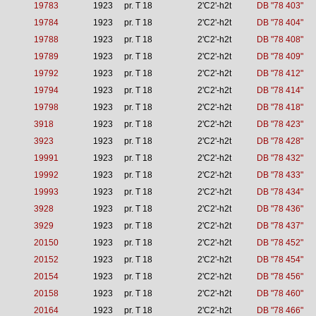
19783
1923
pr. T 18
2'C2'-h2t
DB "78 403"
19784
1923
pr. T 18
2'C2'-h2t
DB "78 404"
19788
1923
pr. T 18
2'C2'-h2t
DB "78 408"
19789
1923
pr. T 18
2'C2'-h2t
DB "78 409"
19792
1923
pr. T 18
2'C2'-h2t
DB "78 412"
19794
1923
pr. T 18
2'C2'-h2t
DB "78 414"
19798
1923
pr. T 18
2'C2'-h2t
DB "78 418"
3918
1923
pr. T 18
2'C2'-h2t
DB "78 423"
3923
1923
pr. T 18
2'C2'-h2t
DB "78 428"
19991
1923
pr. T 18
2'C2'-h2t
DB "78 432"
19992
1923
pr. T 18
2'C2'-h2t
DB "78 433"
19993
1923
pr. T 18
2'C2'-h2t
DB "78 434"
3928
1923
pr. T 18
2'C2'-h2t
DB "78 436"
3929
1923
pr. T 18
2'C2'-h2t
DB "78 437"
20150
1923
pr. T 18
2'C2'-h2t
DB "78 452"
20152
1923
pr. T 18
2'C2'-h2t
DB "78 454"
20154
1923
pr. T 18
2'C2'-h2t
DB "78 456"
20158
1923
pr. T 18
2'C2'-h2t
DB "78 460"
20164
1923
pr. T 18
2'C2'-h2t
DB "78 466"