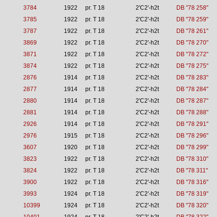
3784
1922
pr. T 18
2'C2'-h2t
DB "78 258"
3785
1922
pr. T 18
2'C2'-h2t
DB "78 259"
3787
1922
pr. T 18
2'C2'-h2t
DB "78 261"
3869
1922
pr. T 18
2'C2'-h2t
DB "78 270"
3871
1922
pr. T 18
2'C2'-h2t
DB "78 272"
3874
1922
pr. T 18
2'C2'-h2t
DB "78 275"
2876
1914
pr. T 18
2'C2'-h2t
DB "78 283"
2877
1914
pr. T 18
2'C2'-h2t
DB "78 284"
2880
1914
pr. T 18
2'C2'-h2t
DB "78 287"
2881
1914
pr. T 18
2'C2'-h2t
DB "78 288"
2926
1914
pr. T 18
2'C2'-h2t
DB "78 291"
2976
1915
pr. T 18
2'C2'-h2t
DB "78 296"
3607
1920
pr. T 18
2'C2'-h2t
DB "78 299"
3823
1922
pr. T 18
2'C2'-h2t
DB "78 310"
3824
1922
pr. T 18
2'C2'-h2t
DB "78 311"
3900
1922
pr. T 18
2'C2'-h2t
DB "78 316"
3993
1924
pr. T 18
2'C2'-h2t
DB "78 319"
10399
1924
pr. T 18
2'C2'-h2t
DB "78 320"