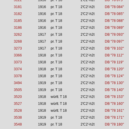
3122
1916
pr. T 18
2'C2'-h2t
DB "78 075"
3181
1916
pr. T 18
2'C2'-h2t
DB "78 084"
3182
1916
pr. T 18
2'C2'-h2t
DB "78 085"
3185
1916
pr. T 18
2'C2'-h2t
DB "78 088"
3186
1916
pr. T 18
2'C2'-h2t
DB "78 089"
3262
1917
pr. T 18
2'C2'-h2t
DB "78 093"
3268
1917
pr. T 18
2'C2'-h2t
DB "78 097"
3273
1917
pr. T 18
2'C2'-h2t
DB "78 102"
3366
1918
pr. T 18
2'C2'-h2t
DB "78 112"
3373
1918
pr. T 18
2'C2'-h2t
DB "78 119"
3374
1918
pr. T 18
2'C2'-h2t
DB "78 120"
3378
1918
pr. T 18
2'C2'-h2t
DB "78 124"
3494
1919
pr. T 18
2'C2'-h2t
DB "78 130"
3505
1919
pr. T 18
2'C2'-h2t
DB "78 140"
3520
1918
württ. T 18
2'C2'-h2t
DB "78 153"
3527
1918
württ. T 18
2'C2'-h2t
DB "78 160"
3528
1918
württ. T 18
2'C2'-h2t
DB "78 161"
3538
1919
pr. T 18
2'C2'-h2t
DB "78 171"
3548
1919
pr. T 18
2'C2'-h2t
DB "78 180"