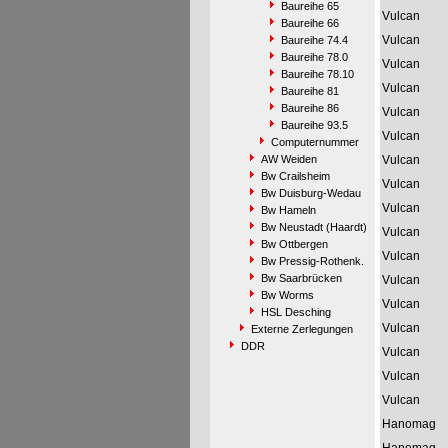
Baureihe 65
Vulcan
Baureihe 66
Vulcan
Baureihe 74.4
Baureihe 78.0
Vulcan
Baureihe 78.10
Vulcan
Baureihe 81
Baureihe 86
Vulcan
Baureihe 93.5
Vulcan
Computernummer
AW Weiden
Vulcan
Bw Crailsheim
Vulcan
Bw Duisburg-Wedau
Vulcan
Bw Hameln
Bw Neustadt (Haardt)
Vulcan
Bw Ottbergen
Vulcan
Bw Pressig-Rothenk.
Bw Saarbrücken
Vulcan
Bw Worms
Vulcan
HSL Desching
Vulcan
Externe Zerlegungen
DDR
Vulcan
Vulcan
Vulcan
Hanomag