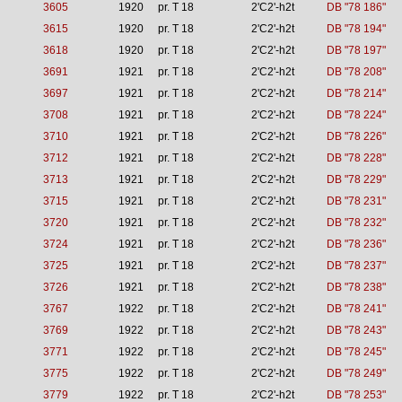
3605
1920
pr. T 18
2'C2'-h2t
DB "78 186"
3615
1920
pr. T 18
2'C2'-h2t
DB "78 194"
3618
1920
pr. T 18
2'C2'-h2t
DB "78 197"
3691
1921
pr. T 18
2'C2'-h2t
DB "78 208"
3697
1921
pr. T 18
2'C2'-h2t
DB "78 214"
3708
1921
pr. T 18
2'C2'-h2t
DB "78 224"
3710
1921
pr. T 18
2'C2'-h2t
DB "78 226"
3712
1921
pr. T 18
2'C2'-h2t
DB "78 228"
3713
1921
pr. T 18
2'C2'-h2t
DB "78 229"
3715
1921
pr. T 18
2'C2'-h2t
DB "78 231"
3720
1921
pr. T 18
2'C2'-h2t
DB "78 232"
3724
1921
pr. T 18
2'C2'-h2t
DB "78 236"
3725
1921
pr. T 18
2'C2'-h2t
DB "78 237"
3726
1921
pr. T 18
2'C2'-h2t
DB "78 238"
3767
1922
pr. T 18
2'C2'-h2t
DB "78 241"
3769
1922
pr. T 18
2'C2'-h2t
DB "78 243"
3771
1922
pr. T 18
2'C2'-h2t
DB "78 245"
3775
1922
pr. T 18
2'C2'-h2t
DB "78 249"
3779
1922
pr. T 18
2'C2'-h2t
DB "78 253"