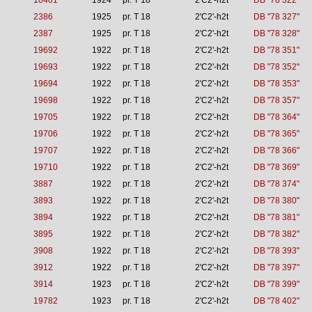
10401
1924
pr. T 18
2'C2'-h2t
DB "78 322"
2386
1925
pr. T 18
2'C2'-h2t
DB "78 327"
2387
1925
pr. T 18
2'C2'-h2t
DB "78 328"
19692
1922
pr. T 18
2'C2'-h2t
DB "78 351"
19693
1922
pr. T 18
2'C2'-h2t
DB "78 352"
19694
1922
pr. T 18
2'C2'-h2t
DB "78 353"
19698
1922
pr. T 18
2'C2'-h2t
DB "78 357"
19705
1922
pr. T 18
2'C2'-h2t
DB "78 364"
19706
1922
pr. T 18
2'C2'-h2t
DB "78 365"
19707
1922
pr. T 18
2'C2'-h2t
DB "78 366"
19710
1922
pr. T 18
2'C2'-h2t
DB "78 369"
3887
1922
pr. T 18
2'C2'-h2t
DB "78 374"
3893
1922
pr. T 18
2'C2'-h2t
DB "78 380"
3894
1922
pr. T 18
2'C2'-h2t
DB "78 381"
3895
1922
pr. T 18
2'C2'-h2t
DB "78 382"
3908
1922
pr. T 18
2'C2'-h2t
DB "78 393"
3912
1922
pr. T 18
2'C2'-h2t
DB "78 397"
3914
1923
pr. T 18
2'C2'-h2t
DB "78 399"
19782
1923
pr. T 18
2'C2'-h2t
DB "78 402"