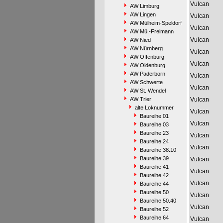
Vulcan
AW Limburg
AW Lingen
Vulcan
AW Mülheim-Speldorf
Vulcan
AW Mü.-Freimann
Vulcan
AW Nied
AW Nürnberg
Vulcan
AW Offenburg
Vulcan
AW Oldenburg
AW Paderborn
Vulcan
AW Schwerte
Vulcan
AW St. Wendel
AW Trier
Vulcan
alte Loknummer
Vulcan
Baureihe 01
Vulcan
Baureihe 03
Baureihe 23
Vulcan
Baureihe 24
Vulcan
Baureihe 38.10
Baureihe 39
Vulcan
Baureihe 41
Vulcan
Baureihe 42
Vulcan
Baureihe 44
Baureihe 50
Vulcan
Baureihe 50.40
Vulcan
Baureihe 52
Baureihe 64
Vulcan