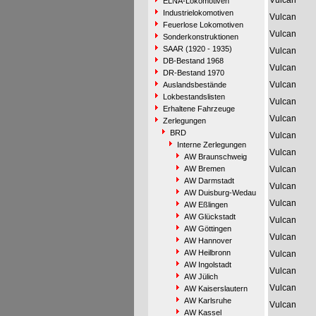
Vulcan
ELNA-Lokomotiven
Industrielokomotiven
Vulcan
Feuerlose Lokomotiven
Vulcan
Sonderkonstruktionen
SAAR (1920 - 1935)
Vulcan
DB-Bestand 1968
Vulcan
DR-Bestand 1970
Vulcan
Auslandsbestände
Lokbestandslisten
Vulcan
Erhaltene Fahrzeuge
Vulcan
Zerlegungen
BRD
Vulcan
Interne Zerlegungen
Vulcan
AW Braunschweig
AW Bremen
Vulcan
AW Darmstadt
Vulcan
AW Duisburg-Wedau
Vulcan
AW Eßlingen
AW Glückstadt
Vulcan
AW Göttingen
Vulcan
AW Hannover
AW Heilbronn
Vulcan
AW Ingolstadt
Vulcan
AW Jülich
Vulcan
AW Kaiserslautern
AW Karlsruhe
Vulcan
AW Kassel