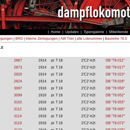
Home
Updates
Typengalerie
Mitwirkende
egungen
|
BRD
|
Interne Zerlegungen
|
AW Trier
|
alte Loknummer
|
Baureihe 78.0
.0
2867
1914
pr. T 18
2'C2'-h2t
DB "78 011"
2873
1914
pr. T 18
2'C2'-h2t
DB "78 017"
2920
1914
pr. T 18
2'C2'-h2t
DB "78 023"
2924
1914
pr. T 18
2'C2'-h2t
DB "78 026"
3097
1916
pr. T 18
2'C2'-h2t
DB "78 050"
3099
1916
pr. T 18
2'C2'-h2t
DB "78 052"
3102
1916
pr. T 18
2'C2'-h2t
DB "78 055"
3112
1916
pr. T 18
2'C2'-h2t
DB "78 065"
3114
1916
pr. T 18
2'C2'-h2t
DB "78 067"
3119
1916
pr. T 18
2'C2'-h2t
DB "78 072"