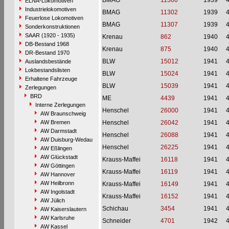
BMAG
11300
1939
ELNA-Lokomotiven
Industrielokomotiven
BMAG
11302
1939
Feuerlose Lokomotiven
BMAG
11307
1939
Sonderkonstruktionen
SAAR (1920 - 1935)
Krenau
862
1940
DB-Bestand 1968
Krenau
875
1940
DR-Bestand 1970
BLW
15012
1941
Auslandsbestände
Lokbestandslisten
BLW
15024
1941
Erhaltene Fahrzeuge
BLW
15039
1941
Zerlegungen
BRD
ME
4439
1941
Interne Zerlegungen
Henschel
26000
1941
AW Braunschweig
AW Bremen
Henschel
26042
1941
AW Darmstadt
Henschel
26088
1941
AW Duisburg-Wedau
Henschel
26225
1941
AW Eßlingen
AW Glückstadt
Krauss-Maffei
16118
1941
AW Göttingen
Krauss-Maffei
16119
1941
AW Hannover
AW Heilbronn
Krauss-Maffei
16149
1941
AW Ingolstadt
Krauss-Maffei
16152
1941
AW Jülich
Schichau
3454
1941
AW Kaiserslautern
AW Karlsruhe
Schneider
4701
1942
AW Kassel