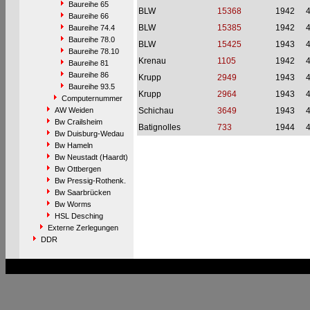
Baureihe 65
BLW
15368
1942
Baureihe 66
BLW
15385
1942
Baureihe 74.4
Baureihe 78.0
BLW
15425
1943
Baureihe 78.10
Krenau
1105
1942
Baureihe 81
Baureihe 86
Krupp
2949
1943
Baureihe 93.5
Krupp
2964
1943
Computernummer
AW Weiden
Schichau
3649
1943
Bw Crailsheim
Batignolles
733
1944
Bw Duisburg-Wedau
Bw Hameln
Bw Neustadt (Haardt)
Bw Ottbergen
Bw Pressig-Rothenk.
Bw Saarbrücken
Bw Worms
HSL Desching
Externe Zerlegungen
DDR