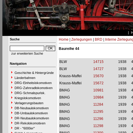
Suche
Home
|
Zerlegungen
|
BRD
|
Interne Zerlegun
Baureihe 44
zur erweiterten Suche
BLW
14715
1938
Navigation
BLW
14727
1938
Geschichte & Hintergründe
Krauss-Maffei
15670
1938
Länderbahnen
DRG-Einheitslokomotiven
Krauss-Maffei
15672
1938
DRG-Zahnradlokomotiven
BMAG
10981
1938
DRG-Schmalspurlok.
BMAG
10984
1939
Kriegslokomotiven
Verlagerungsbauten
BMAG
11284
1939
DB-Neubaulokomotiven
BMAG
11295
1939
DB-Umbaulokomotiven
DR-Neubaulokomotiven
BMAG
11296
1939
DR-Rekolokomotiven
BMAG
11298
1939
DR - "6000er"