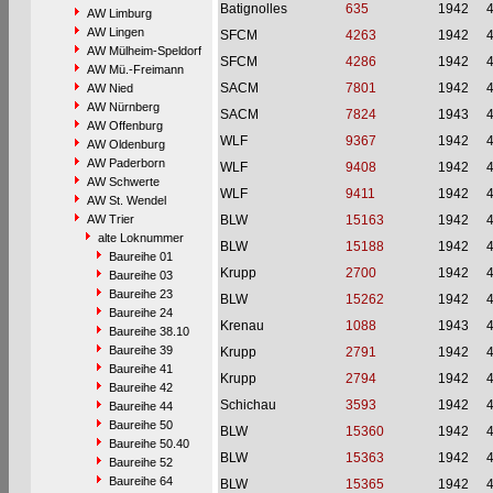
Batignolles
635
1942
AW Limburg
AW Lingen
SFCM
4263
1942
AW Mülheim-Speldorf
SFCM
4286
1942
AW Mü.-Freimann
SACM
7801
1942
AW Nied
AW Nürnberg
SACM
7824
1943
AW Offenburg
WLF
9367
1942
AW Oldenburg
AW Paderborn
WLF
9408
1942
AW Schwerte
WLF
9411
1942
AW St. Wendel
AW Trier
BLW
15163
1942
alte Loknummer
BLW
15188
1942
Baureihe 01
Krupp
2700
1942
Baureihe 03
Baureihe 23
BLW
15262
1942
Baureihe 24
Krenau
1088
1943
Baureihe 38.10
Baureihe 39
Krupp
2791
1942
Baureihe 41
Krupp
2794
1942
Baureihe 42
Schichau
3593
1942
Baureihe 44
Baureihe 50
BLW
15360
1942
Baureihe 50.40
BLW
15363
1942
Baureihe 52
Baureihe 64
BLW
15365
1942