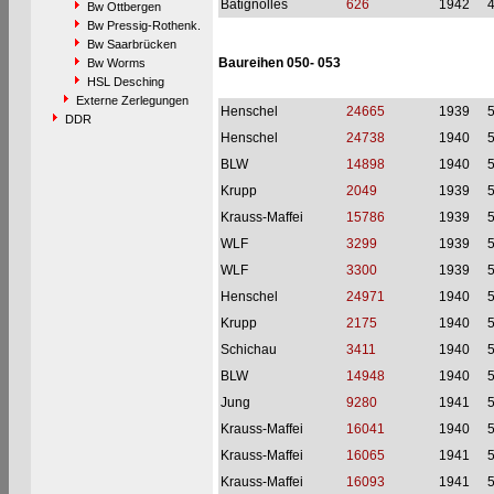
Batignolles
626
1942
Bw Ottbergen
Bw Pressig-Rothenk.
Bw Saarbrücken
Baureihen 050- 053
Bw Worms
HSL Desching
Externe Zerlegungen
Henschel
24665
1939
DDR
Henschel
24738
1940
BLW
14898
1940
Krupp
2049
1939
Krauss-Maffei
15786
1939
WLF
3299
1939
WLF
3300
1939
Henschel
24971
1940
Krupp
2175
1940
Schichau
3411
1940
BLW
14948
1940
Jung
9280
1941
Krauss-Maffei
16041
1940
Krauss-Maffei
16065
1941
Krauss-Maffei
16093
1941