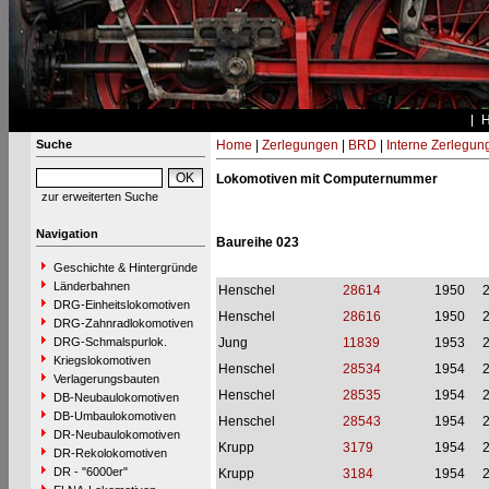
Suche
Home
|
Zerlegungen
|
BRD
|
Interne Zerlegun
Lokomotiven mit Computernummer
zur erweiterten Suche
Navigation
Baureihe 023
Geschichte & Hintergründe
Länderbahnen
Henschel
28614
1950
DRG-Einheitslokomotiven
Henschel
28616
1950
DRG-Zahnradlokomotiven
DRG-Schmalspurlok.
Jung
11839
1953
Kriegslokomotiven
Henschel
28534
1954
Verlagerungsbauten
Henschel
28535
1954
DB-Neubaulokomotiven
DB-Umbaulokomotiven
Henschel
28543
1954
DR-Neubaulokomotiven
Krupp
3179
1954
DR-Rekolokomotiven
DR - "6000er"
Krupp
3184
1954