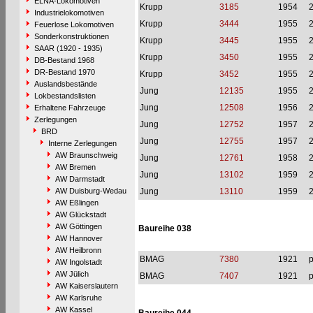
ELNA-Lokomotiven
Krupp
3185
1954
Industrielokomotiven
Krupp
3444
1955
Feuerlose Lokomotiven
Sonderkonstruktionen
Krupp
3445
1955
SAAR (1920 - 1935)
Krupp
3450
1955
DB-Bestand 1968
DR-Bestand 1970
Krupp
3452
1955
Auslandsbestände
Jung
12135
1955
Lokbestandslisten
Jung
12508
1956
Erhaltene Fahrzeuge
Zerlegungen
Jung
12752
1957
BRD
Jung
12755
1957
Interne Zerlegungen
AW Braunschweig
Jung
12761
1958
AW Bremen
Jung
13102
1959
AW Darmstadt
AW Duisburg-Wedau
Jung
13110
1959
AW Eßlingen
AW Glückstadt
AW Göttingen
Baureihe 038
AW Hannover
AW Heilbronn
BMAG
7380
1921
p
AW Ingolstadt
AW Jülich
BMAG
7407
1921
p
AW Kaiserslautern
AW Karlsruhe
AW Kassel