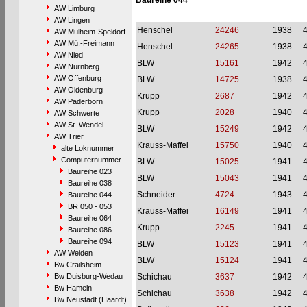
Baureihe 044
AW Limburg
AW Lingen
Henschel
24246
1938
AW Mülheim-Speldorf
AW Mü.-Freimann
Henschel
24265
1938
AW Nied
BLW
15161
1942
AW Nürnberg
AW Offenburg
BLW
14725
1938
AW Oldenburg
Krupp
2687
1942
AW Paderborn
Krupp
2028
1940
AW Schwerte
AW St. Wendel
BLW
15249
1942
AW Trier
Krauss-Maffei
15750
1940
alte Loknummer
Computernummer
BLW
15025
1941
Baureihe 023
BLW
15043
1941
Baureihe 038
Schneider
4724
1943
Baureihe 044
BR 050 - 053
Krauss-Maffei
16149
1941
Baureihe 064
Krupp
2245
1941
Baureihe 086
Baureihe 094
BLW
15123
1941
AW Weiden
BLW
15124
1941
Bw Crailsheim
Bw Duisburg-Wedau
Schichau
3637
1942
Bw Hameln
Schichau
3638
1942
Bw Neustadt (Haardt)