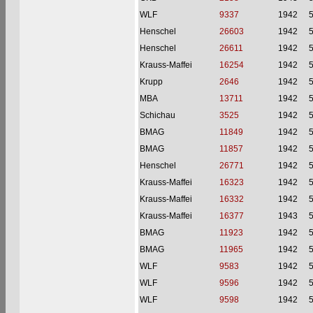
WLF
9337
1942
Henschel
26603
1942
Henschel
26611
1942
Krauss-Maffei
16254
1942
Krupp
2646
1942
MBA
13711
1942
Schichau
3525
1942
BMAG
11849
1942
BMAG
11857
1942
Henschel
26771
1942
Krauss-Maffei
16323
1942
Krauss-Maffei
16332
1942
Krauss-Maffei
16377
1943
BMAG
11923
1942
BMAG
11965
1942
WLF
9583
1942
WLF
9596
1942
WLF
9598
1942