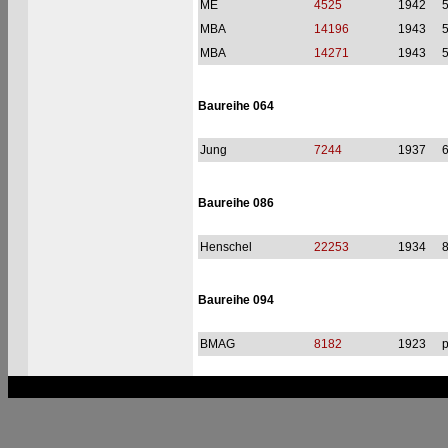
ME
4525
1942
MBA
14196
1943
MBA
14271
1943
Baureihe 064
Jung
7244
1937
Baureihe 086
Henschel
22253
1934
Baureihe 094
BMAG
8182
1923
p