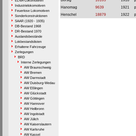
Borsig
10103
1918
p
ELNA-Lokomotiven
Industrielokomotiven
Hanomag
9639
1921
p
Feuerlose Lokomotiven
Henschel
18879
1922
p
Sonderkonstruktionen
SAAR (1920 - 1935)
DB-Bestand 1968
DR-Bestand 1970
Auslandsbestände
Lokbestandslisten
Erhaltene Fahrzeuge
Zerlegungen
BRD
Interne Zerlegungen
AW Braunschweig
AW Bremen
AW Darmstadt
AW Duisburg-Wedau
AW Eßlingen
AW Glückstadt
AW Göttingen
AW Hannover
AW Heilbronn
AW Ingolstadt
AW Jülich
AW Kaiserslautern
AW Karlsruhe
AW Kassel