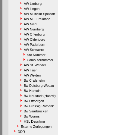
AW Limburg
AW Lingen
AW Mülheim-Speldorf
AW Mü.-Freimann
AW Nied
AW Nürnberg
AW Offenburg
AW Oldenburg
AW Paderborn
AW Schwerte
alte Nummer
Computernummer
AW St. Wendel
AW Trier
AW Weiden
Bw Crailsheim
Bw Duisburg-Wedau
Bw Hameln
Bw Neustadt (Haardt)
Bw Ottbergen
Bw Pressig-Rothenk.
Bw Saarbrücken
Bw Worms
HSL Desching
Externe Zerlegungen
DDR