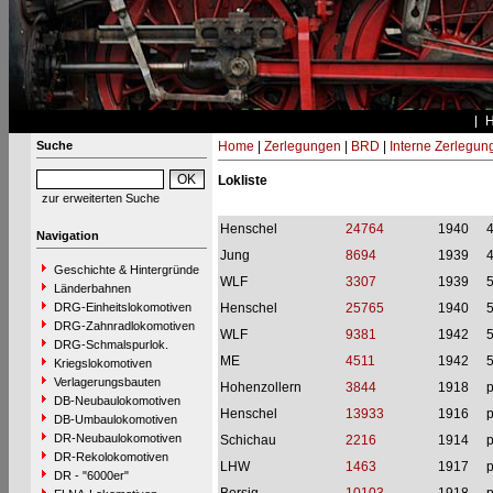
Suche
Home
|
Zerlegungen
|
BRD
|
Interne Zerlegun
Lokliste
zur erweiterten Suche
Henschel
24764
1940
Navigation
Jung
8694
1939
Geschichte & Hintergründe
WLF
3307
1939
Länderbahnen
DRG-Einheitslokomotiven
Henschel
25765
1940
DRG-Zahnradlokomotiven
WLF
9381
1942
DRG-Schmalspurlok.
ME
4511
1942
Kriegslokomotiven
Verlagerungsbauten
Hohenzollern
3844
1918
p
DB-Neubaulokomotiven
Henschel
13933
1916
p
DB-Umbaulokomotiven
DR-Neubaulokomotiven
Schichau
2216
1914
p
DR-Rekolokomotiven
LHW
1463
1917
p
DR - "6000er"