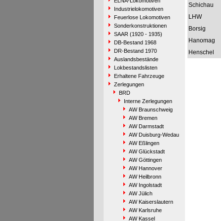
ELNA-Lokomotiven
Schichau
Industrielokomotiven
LHW
Feuerlose Lokomotiven
Sonderkonstruktionen
Borsig
SAAR (1920 - 1935)
Hanomag
DB-Bestand 1968
DR-Bestand 1970
Henschel
Auslandsbestände
Lokbestandslisten
Erhaltene Fahrzeuge
Zerlegungen
BRD
Interne Zerlegungen
AW Braunschweig
AW Bremen
AW Darmstadt
AW Duisburg-Wedau
AW Eßlingen
AW Glückstadt
AW Göttingen
AW Hannover
AW Heilbronn
AW Ingolstadt
AW Jülich
AW Kaiserslautern
AW Karlsruhe
AW Kassel