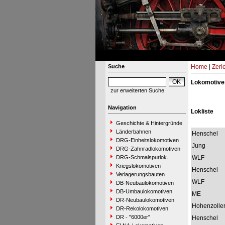
Suche
Home
|
Zerl
Lokomotive
zur erweiterten Suche
Navigation
Lokliste
Geschichte & Hintergründe
Länderbahnen
Henschel
DRG-Einheitslokomotiven
Jung
DRG-Zahnradlokomotiven
DRG-Schmalspurlok.
WLF
Kriegslokomotiven
Henschel
Verlagerungsbauten
WLF
DB-Neubaulokomotiven
DB-Umbaulokomotiven
ME
DR-Neubaulokomotiven
Hohenzolle
DR-Rekolokomotiven
DR - "6000er"
Henschel