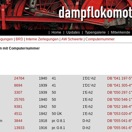
Home
Updates
Typengalerie
Mitwirkende
egungen
|
BRD
|
Interne Zerlegungen
|
AW Schwerte
|
Computernummer
n mit Computernummer
24764
1940
41
1'D1'-h2
DB "041 197-5"
8694
1939
41
1'D1'-h2
DB "041 305-4"
3307
1939
50
1'E-h2
DB "050 297-1"
25765
1940
50
1'E-h2
DB "050 546-1"
9381
1942
50
1'E-h2
DB "052 186-4"
4511
1942
50 ÜK
1'E-h2
DB "053 020-4"
rn
3844
1918
pr. G 8.1
D-h2
DB "055 041-8"
13933
1916
pr. G 8.1
D-h2
DB "055 061-6"