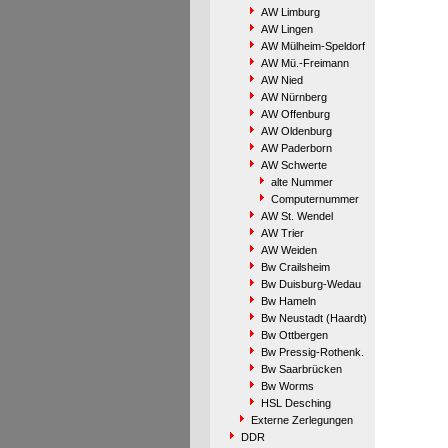
AW Limburg
AW Lingen
AW Mülheim-Speldorf
AW Mü.-Freimann
AW Nied
AW Nürnberg
AW Offenburg
AW Oldenburg
AW Paderborn
AW Schwerte
alte Nummer
Computernummer
AW St. Wendel
AW Trier
AW Weiden
Bw Crailsheim
Bw Duisburg-Wedau
Bw Hameln
Bw Neustadt (Haardt)
Bw Ottbergen
Bw Pressig-Rothenk.
Bw Saarbrücken
Bw Worms
HSL Desching
Externe Zerlegungen
DDR