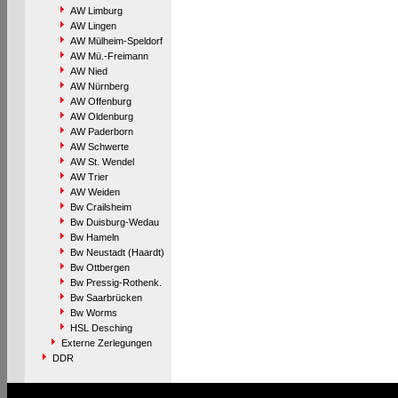
AW Limburg
AW Lingen
AW Mülheim-Speldorf
AW Mü.-Freimann
AW Nied
AW Nürnberg
AW Offenburg
AW Oldenburg
AW Paderborn
AW Schwerte
AW St. Wendel
AW Trier
AW Weiden
Bw Crailsheim
Bw Duisburg-Wedau
Bw Hameln
Bw Neustadt (Haardt)
Bw Ottbergen
Bw Pressig-Rothenk.
Bw Saarbrücken
Bw Worms
HSL Desching
Externe Zerlegungen
DDR