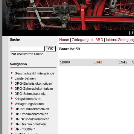
Suche
Home
|
Zerlegungen
|
BRD
|
Interne Zerlegun
Baureihe 50
zur erweiterten Suche
Škoda
1342
1942
Navigation
Geschichte & Hintergründe
Länderbahnen
DRG-Einheitslokomotiven
DRG-Zahnradlokomotiven
DRG-Schmalspurlok.
Kriegslokomotiven
Verlagerungsbauten
DB-Neubaulokomotiven
DB-Umbaulokomotiven
DR-Neubaulokomotiven
DR-Rekolokomotiven
DR - "6000er"