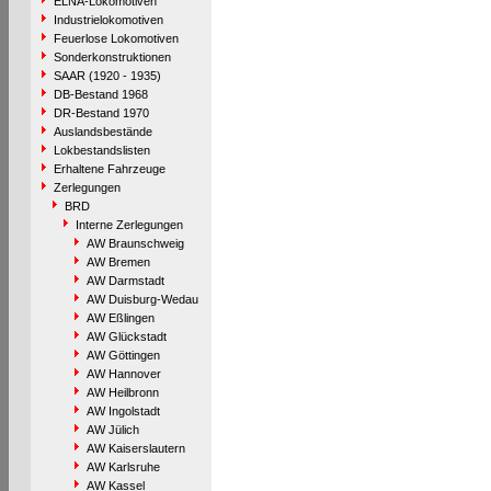
ELNA-Lokomotiven
Industrielokomotiven
Feuerlose Lokomotiven
Sonderkonstruktionen
SAAR (1920 - 1935)
DB-Bestand 1968
DR-Bestand 1970
Auslandsbestände
Lokbestandslisten
Erhaltene Fahrzeuge
Zerlegungen
BRD
Interne Zerlegungen
AW Braunschweig
AW Bremen
AW Darmstadt
AW Duisburg-Wedau
AW Eßlingen
AW Glückstadt
AW Göttingen
AW Hannover
AW Heilbronn
AW Ingolstadt
AW Jülich
AW Kaiserslautern
AW Karlsruhe
AW Kassel