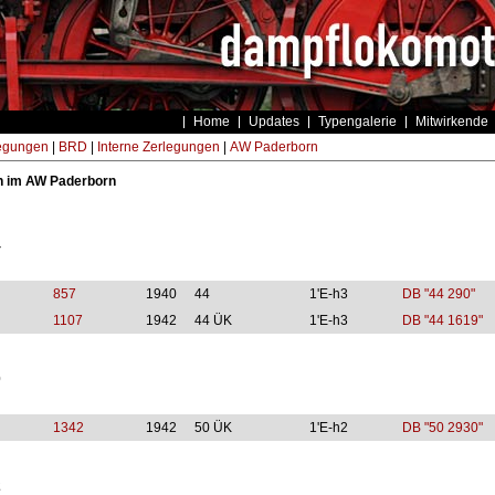
Home
Updates
Typengalerie
Mitwirkende
egungen
|
BRD
|
Interne Zerlegungen
|
AW Paderborn
n im AW Paderborn
4
857
1940
44
1'E-h3
DB "44 290"
1107
1942
44 ÜK
1'E-h3
DB "44 1619"
0
1342
1942
50 ÜK
1'E-h2
DB "50 2930"
2