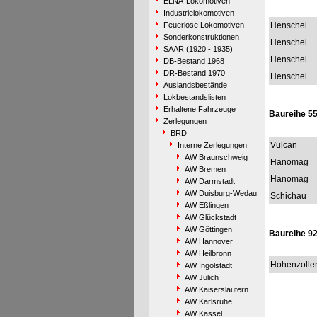
ELNA-Lokomotiven
Industrielokomotiven
Feuerlose Lokomotiven
Henschel
Sonderkonstruktionen
Henschel
SAAR (1920 - 1935)
Henschel
DB-Bestand 1968
DR-Bestand 1970
Henschel
Auslandsbestände
Lokbestandslisten
Erhaltene Fahrzeuge
Baureihe 55
Zerlegungen
BRD
Vulcan
Interne Zerlegungen
AW Braunschweig
Hanomag
AW Bremen
Hanomag
AW Darmstadt
AW Duisburg-Wedau
Schichau
AW Eßlingen
AW Glückstadt
AW Göttingen
Baureihe 92
AW Hannover
AW Heilbronn
Hohenzolle
AW Ingolstadt
AW Jülich
AW Kaiserslautern
AW Karlsruhe
AW Kassel