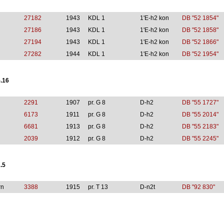
27182
1943
KDL 1
1'E-h2 kon
DB "52 1854"
27186
1943
KDL 1
1'E-h2 kon
DB "52 1858"
27194
1943
KDL 1
1'E-h2 kon
DB "52 1866"
27282
1944
KDL 1
1'E-h2 kon
DB "52 1954"
.16
2291
1907
pr. G 8
D-h2
DB "55 1727"
6173
1911
pr. G 8
D-h2
DB "55 2014"
6681
1913
pr. G 8
D-h2
DB "55 2183"
2039
1912
pr. G 8
D-h2
DB "55 2245"
.5
rn
3388
1915
pr. T 13
D-n2t
DB "92 830"