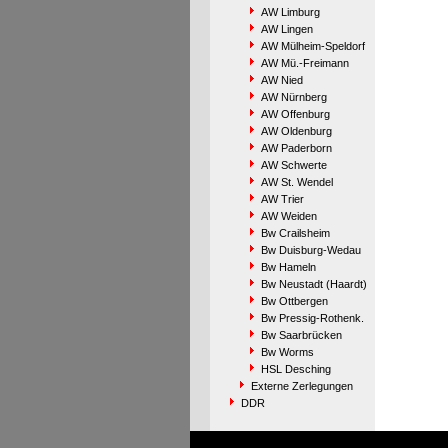
AW Limburg
AW Lingen
AW Mülheim-Speldorf
AW Mü.-Freimann
AW Nied
AW Nürnberg
AW Offenburg
AW Oldenburg
AW Paderborn
AW Schwerte
AW St. Wendel
AW Trier
AW Weiden
Bw Crailsheim
Bw Duisburg-Wedau
Bw Hameln
Bw Neustadt (Haardt)
Bw Ottbergen
Bw Pressig-Rothenk.
Bw Saarbrücken
Bw Worms
HSL Desching
Externe Zerlegungen
DDR