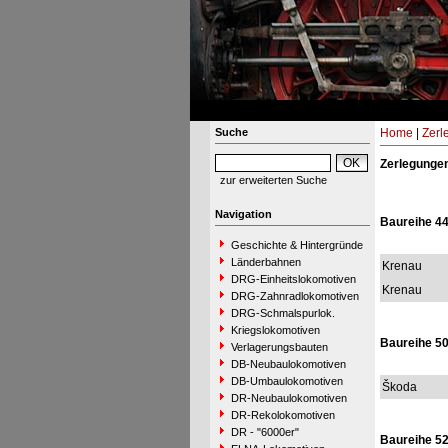
Suche
Home
|
Zerl
Zerlegunge
zur erweiterten Suche
Navigation
Baureihe 4
Geschichte & Hintergründe
Länderbahnen
Krenau
DRG-Einheitslokomotiven
Krenau
DRG-Zahnradlokomotiven
DRG-Schmalspurlok.
Kriegslokomotiven
Baureihe 5
Verlagerungsbauten
DB-Neubaulokomotiven
DB-Umbaulokomotiven
Škoda
DR-Neubaulokomotiven
DR-Rekolokomotiven
DR - "6000er"
Baureihe 5