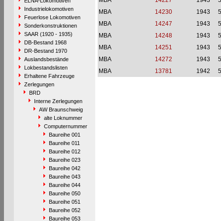
MBA
14227
1943
ELNA-Lokomotiven
Industrielokomotiven
MBA
14230
1943
Feuerlose Lokomotiven
MBA
14247
1943
Sonderkonstruktionen
SAAR (1920 - 1935)
MBA
14248
1943
DB-Bestand 1968
MBA
14251
1943
DR-Bestand 1970
MBA
14272
1943
Auslandsbestände
Lokbestandslisten
MBA
13781
1942
Erhaltene Fahrzeuge
Zerlegungen
BRD
Interne Zerlegungen
AW Braunschweig
alte Loknummer
Computernummer
Baureihe 001
Baureihe 011
Baureihe 012
Baureihe 023
Baureihe 042
Baureihe 043
Baureihe 044
Baureihe 050
Baureihe 051
Baureihe 052
Baureihe 053