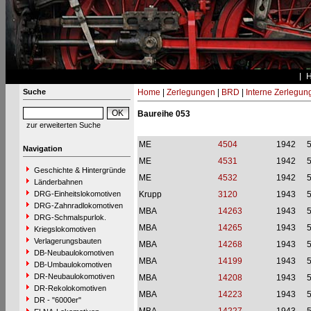
Suche
Home
|
Zerlegungen
|
BRD
|
Interne Zerlegun
Baureihe 053
zur erweiterten Suche
ME
4504
1942
Navigation
ME
4531
1942
Geschichte & Hintergründe
ME
4532
1942
Länderbahnen
DRG-Einheitslokomotiven
Krupp
3120
1943
DRG-Zahnradlokomotiven
MBA
14263
1943
DRG-Schmalspurlok.
MBA
14265
1943
Kriegslokomotiven
Verlagerungsbauten
MBA
14268
1943
DB-Neubaulokomotiven
MBA
14199
1943
DB-Umbaulokomotiven
DR-Neubaulokomotiven
MBA
14208
1943
DR-Rekolokomotiven
MBA
14223
1943
DR - "6000er"