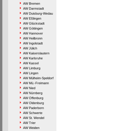
AW Bremen
AW Darmstadt
AW Duisburg-Wedau
AW Eßlingen
AW Glückstadt
AW Göttingen
AW Hannover
AW Heilbronn
AW Ingolstadt
AW Jülich
AW Kaiserslautern
AW Karlsruhe
AW Kassel
AW Limburg
AW Lingen
AW Mülheim-Speldorf
AW Mü.-Freimann
AW Nied
AW Nürnberg
AW Offenburg
AW Oldenburg
AW Paderborn
AW Schwerte
AW St. Wendel
AW Trier
AW Weiden