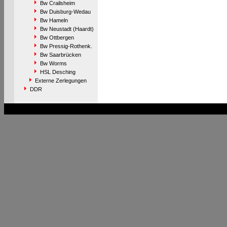
Bw Crailsheim
Bw Duisburg-Wedau
Bw Hameln
Bw Neustadt (Haardt)
Bw Ottbergen
Bw Pressig-Rothenk.
Bw Saarbrücken
Bw Worms
HSL Desching
Externe Zerlegungen
DDR