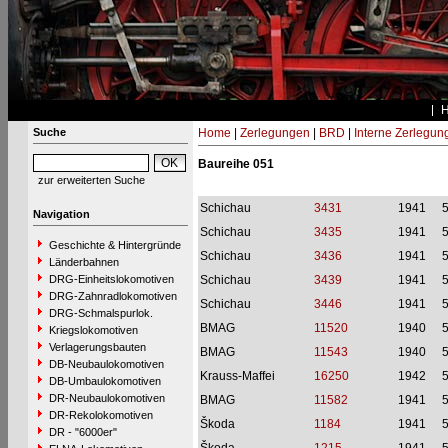
Suche
Home
|
Zerlegungen
|
BRD
|
Interne Zerlegun
Baureihe 051
zur erweiterten Suche
Schichau
3431
1941
Navigation
Schichau
3435
1941
Geschichte & Hintergründe
Schichau
3436
1941
Länderbahnen
DRG-Einheitslokomotiven
Schichau
3439
1941
DRG-Zahnradlokomotiven
Schichau
3446
1941
DRG-Schmalspurlok.
BMAG
11520
1940
Kriegslokomotiven
Verlagerungsbauten
BMAG
11543
1940
DB-Neubaulokomotiven
Krauss-Maffei
16250
1942
DB-Umbaulokomotiven
DR-Neubaulokomotiven
BMAG
11582
1941
DR-Rekolokomotiven
Škoda
1184
1941
DR - "6000er"