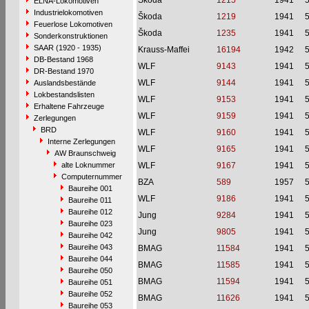
Škoda
1215
1941
ELNA-Lokomotiven
Industrielokomotiven
Škoda
1219
1941
Feuerlose Lokomotiven
Škoda
1235
1941
Sonderkonstruktionen
SAAR (1920 - 1935)
Krauss-Maffei
16194
1942
DB-Bestand 1968
WLF
9143
1941
DR-Bestand 1970
WLF
9144
1941
Auslandsbestände
Lokbestandslisten
WLF
9153
1941
Erhaltene Fahrzeuge
WLF
9159
1941
Zerlegungen
BRD
WLF
9160
1941
Interne Zerlegungen
WLF
9165
1941
AW Braunschweig
alte Loknummer
WLF
9167
1941
Computernummer
BZA
589
1957
Baureihe 001
WLF
9186
1941
Baureihe 011
Baureihe 012
Jung
9284
1941
Baureihe 023
Jung
9805
1941
Baureihe 042
Baureihe 043
BMAG
11584
1941
Baureihe 044
BMAG
11585
1941
Baureihe 050
BMAG
11594
1941
Baureihe 051
Baureihe 052
BMAG
11626
1941
Baureihe 053