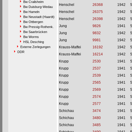
Bw Crailsheim
Henschel
26368
1942
Bw Duisburg-Wedau
Henschel
26375
1942
Bw Hameln
Bw Neustadt (Haardt)
Henschel
26398
1942
Bw Ottbergen
Jung
9826
1941
Bw Pressig-Rothenk.
Bw Saarbrücken
Jung
9832
1942
Bw Worms
Jung
9981
1942
HSL Desching
Externe Zerlegungen
Krauss-Maffei
16192
1942
DDR
Krauss-Maffei
16214
1942
Krupp
2530
1941
Krupp
2537
1941
Krupp
2539
1941
Krupp
2565
1941
Krupp
2569
1941
Krupp
2574
1941
Krupp
2577
1941
Schichau
3474
1941
Schichau
3480
1941
Schichau
3485
1941