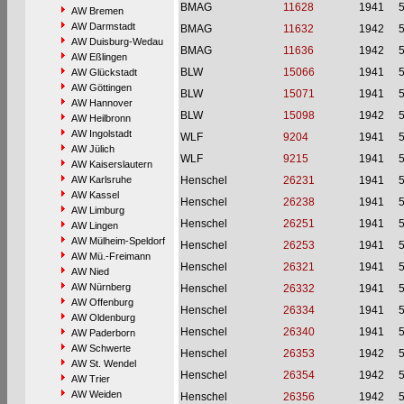
BMAG
11628
1941
AW Bremen
AW Darmstadt
BMAG
11632
1942
AW Duisburg-Wedau
BMAG
11636
1942
AW Eßlingen
BLW
15066
1941
AW Glückstadt
AW Göttingen
BLW
15071
1941
AW Hannover
BLW
15098
1942
AW Heilbronn
AW Ingolstadt
WLF
9204
1941
AW Jülich
WLF
9215
1941
AW Kaiserslautern
AW Karlsruhe
Henschel
26231
1941
AW Kassel
Henschel
26238
1941
AW Limburg
Henschel
26251
1941
AW Lingen
AW Mülheim-Speldorf
Henschel
26253
1941
AW Mü.-Freimann
Henschel
26321
1941
AW Nied
AW Nürnberg
Henschel
26332
1941
AW Offenburg
Henschel
26334
1941
AW Oldenburg
Henschel
26340
1941
AW Paderborn
AW Schwerte
Henschel
26353
1942
AW St. Wendel
Henschel
26354
1942
AW Trier
AW Weiden
Henschel
26356
1942