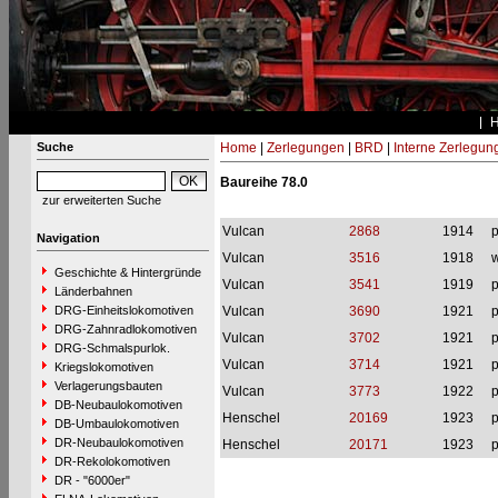
Suche
Home
|
Zerlegungen
|
BRD
|
Interne Zerlegun
Baureihe 78.0
zur erweiterten Suche
Vulcan
2868
1914
p
Navigation
Vulcan
3516
1918
w
Geschichte & Hintergründe
Vulcan
3541
1919
p
Länderbahnen
DRG-Einheitslokomotiven
Vulcan
3690
1921
p
DRG-Zahnradlokomotiven
Vulcan
3702
1921
p
DRG-Schmalspurlok.
Vulcan
3714
1921
p
Kriegslokomotiven
Verlagerungsbauten
Vulcan
3773
1922
p
DB-Neubaulokomotiven
Henschel
20169
1923
p
DB-Umbaulokomotiven
DR-Neubaulokomotiven
Henschel
20171
1923
p
DR-Rekolokomotiven
DR - "6000er"