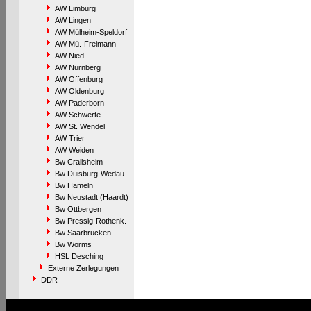
AW Limburg
AW Lingen
AW Mülheim-Speldorf
AW Mü.-Freimann
AW Nied
AW Nürnberg
AW Offenburg
AW Oldenburg
AW Paderborn
AW Schwerte
AW St. Wendel
AW Trier
AW Weiden
Bw Crailsheim
Bw Duisburg-Wedau
Bw Hameln
Bw Neustadt (Haardt)
Bw Ottbergen
Bw Pressig-Rothenk.
Bw Saarbrücken
Bw Worms
HSL Desching
Externe Zerlegungen
DDR