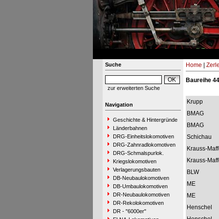
Suche
Home
|
Zerl
Baureihe 4
zur erweiterten Suche
Krupp
Navigation
BMAG
Geschichte & Hintergründe
BMAG
Länderbahnen
DRG-Einheitslokomotiven
Schichau
DRG-Zahnradlokomotiven
Krauss-Maff
DRG-Schmalspurlok.
Krauss-Maff
Kriegslokomotiven
Verlagerungsbauten
BLW
DB-Neubaulokomotiven
ME
DB-Umbaulokomotiven
DR-Neubaulokomotiven
ME
DR-Rekolokomotiven
Henschel
DR - "6000er"