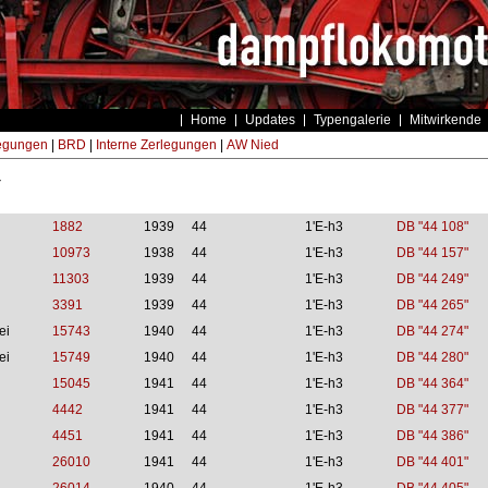
Home
Updates
Typengalerie
Mitwirkende
egungen
|
BRD
|
Interne Zerlegungen
|
AW Nied
4
1882
1939
44
1'E-h3
DB "44 108"
10973
1938
44
1'E-h3
DB "44 157"
11303
1939
44
1'E-h3
DB "44 249"
3391
1939
44
1'E-h3
DB "44 265"
ei
15743
1940
44
1'E-h3
DB "44 274"
ei
15749
1940
44
1'E-h3
DB "44 280"
15045
1941
44
1'E-h3
DB "44 364"
4442
1941
44
1'E-h3
DB "44 377"
4451
1941
44
1'E-h3
DB "44 386"
26010
1941
44
1'E-h3
DB "44 401"