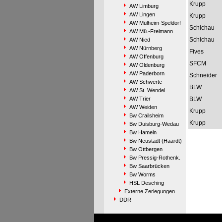
Krupp
AW Limburg
AW Lingen
Krupp
AW Mülheim-Speldorf
Schichau
AW Mü.-Freimann
Schichau
AW Nied
AW Nürnberg
Fives
AW Offenburg
SFCM
AW Oldenburg
AW Paderborn
Schneider
AW Schwerte
BLW
AW St. Wendel
AW Trier
BLW
AW Weiden
Krupp
Bw Crailsheim
Krupp
Bw Duisburg-Wedau
Bw Hameln
Bw Neustadt (Haardt)
Bw Ottbergen
Bw Pressig-Rothenk.
Bw Saarbrücken
Bw Worms
HSL Desching
Externe Zerlegungen
DDR