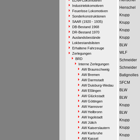
Henschel
ELNA-Lokomotiven
Industrielokomotiven
Henschel
Feuerlose Lokomotiven
Krupp
Sonderkonstruktionen
SAAR (1920 - 1935)
Krupp
DB-Bestand 1968
Krupp
DR-Bestand 1970
Krupp
Auslandsbestände
Lokbestandslisten
BLW
Erhaltene Fahrzeuge
WLF
Zerlegungen
BRD
Schneider
Interne Zerlegungen
Schneider
AW Braunschweig
AW Bremen
Batignolles
AW Darmstadt
SFCM
AW Duisburg-Wedau
BLW
AW Eßlingen
AW Glückstadt
BLW
AW Göttingen
Krupp
AW Hannover
AW Heilbronn
BLW
AW Ingolstadt
Krupp
AW Jülich
Krupp
AW Kaiserslautern
AW Karlsruhe
Krupp
AW Kassel