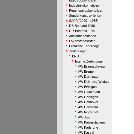
ELNA-Lokomotiven
Industrielokomotiven
Feuerlose Lokomotiven
Sonderkonstruktionen
SAAR (1920 - 1935)
DB-Bestand 1968
DR-Bestand 1970
Auslandsbestände
Lokbestandslisten
Erhaltene Fahrzeuge
Zerlegungen
BRD
Interne Zerlegungen
AW Braunschweig
AW Bremen
AW Darmstadt
AW Duisburg-Wedau
AW Eßlingen
AW Glückstadt
AW Göttingen
AW Hannover
AW Heilbronn
AW Ingolstadt
AW Jülich
AW Kaiserslautern
AW Karlsruhe
AW Kassel