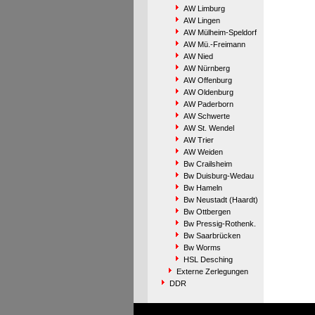
AW Limburg
AW Lingen
AW Mülheim-Speldorf
AW Mü.-Freimann
AW Nied
AW Nürnberg
AW Offenburg
AW Oldenburg
AW Paderborn
AW Schwerte
AW St. Wendel
AW Trier
AW Weiden
Bw Crailsheim
Bw Duisburg-Wedau
Bw Hameln
Bw Neustadt (Haardt)
Bw Ottbergen
Bw Pressig-Rothenk.
Bw Saarbrücken
Bw Worms
HSL Desching
Externe Zerlegungen
DDR