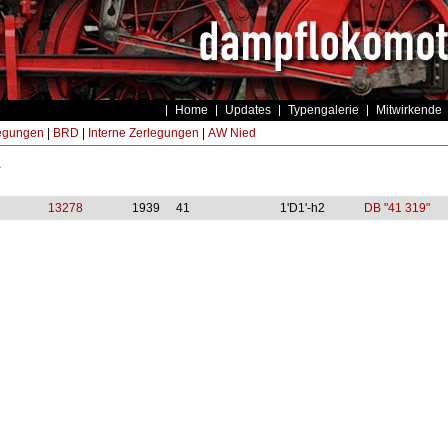
Home
Updates
Typengalerie
Mitwirkende
egungen
|
BRD
|
Interne Zerlegungen
|
AW Nied
1
13278
1939
41
1'D1'-h2
DB "41 319"