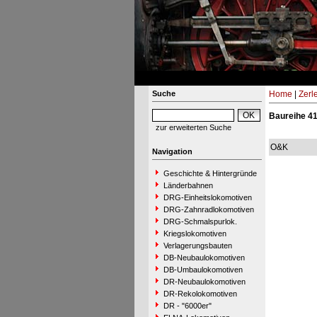
Suche
Home
|
Zerl
Baureihe 4
zur erweiterten Suche
O&K
Navigation
Geschichte & Hintergründe
Länderbahnen
DRG-Einheitslokomotiven
DRG-Zahnradlokomotiven
DRG-Schmalspurlok.
Kriegslokomotiven
Verlagerungsbauten
DB-Neubaulokomotiven
DB-Umbaulokomotiven
DR-Neubaulokomotiven
DR-Rekolokomotiven
DR - "6000er"