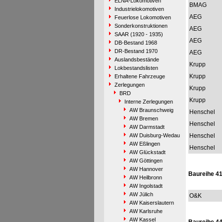
ELNA-Lokomotiven
BMAG
Industrielokomotiven
AEG
Feuerlose Lokomotiven
Sonderkonstruktionen
AEG
SAAR (1920 - 1935)
AEG
DB-Bestand 1968
DR-Bestand 1970
AEG
Auslandsbestände
Krupp
Lokbestandslisten
Krupp
Erhaltene Fahrzeuge
Zerlegungen
Krupp
BRD
Krupp
Interne Zerlegungen
AW Braunschweig
Henschel
AW Bremen
Henschel
AW Darmstadt
AW Duisburg-Wedau
Henschel
AW Eßlingen
Henschel
AW Glückstadt
AW Göttingen
AW Hannover
Baureihe 4
AW Heilbronn
AW Ingolstadt
AW Jülich
O&K
AW Kaiserslautern
AW Karlsruhe
AW Kassel