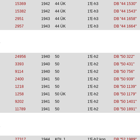
15369
1942
44 ÜK
1'E-h3
DB "44 1530"
15382
1942
44 ÜK
1'E-h3
DB "44 1543"
2951
1943
44 ÜK
1'E-h3
DB "44 1658"
2957
1943
44 ÜK
1'E-h3
DB "44 1664"
0
24956
1940
50
1'E-h2
DB "50 322"
3393
1940
50
1'E-h2
DB "50 431"
9114
1940
50
1'E-h2
DB "50 756"
2400
1941
50
1'E-h2
DB "50 939"
1218
1941
50
1'E-h2
DB "50 1139"
1258
1941
50 ÜK
1'E-h2
DB "50 1179"
9202
1941
50
1'E-h2
DB "50 1401"
11789
1941
50
1'E-h2
DB "50 1891"
2
27317
1944
KDL 1
1'E-h2 kon
DB "52 1989"