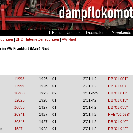
Home
Updates
Typengalerie
Mitwirkende
egungen
|
BRD
|
Interne Zerlegungen
|
AW Nied
 im AW Frankfurt (Main)-Nied
1
11993
1925
01
2'C1'-h2
DB "01 001"
11999
1926
01
2'C1'-h2
DB "01 007"
20460
1925
02
2'C1'-h4v
DB "01 011"
12026
1928
01
2'C1'-h2
DB "01 015"
20836
1927
01
2'C1'-h2
DB "01 033"
20841
1927
01
2'C1'-h2
HVE "01 038"
20843
1927
01
2'C1'-h2
DB "01 040"
rn
4587
1928
01
2'C1'-h2
DB "01 042"