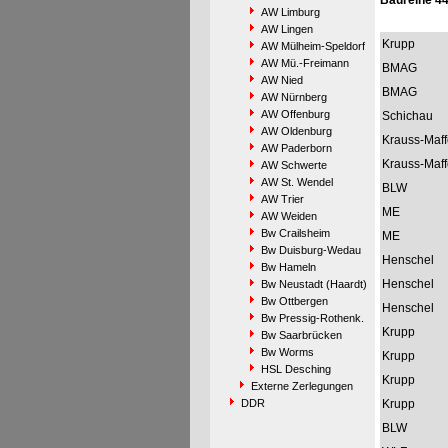
Baureihe 4
AW Limburg
AW Lingen
Krupp
AW Mülheim-Speldorf
AW Mü.-Freimann
BMAG
AW Nied
BMAG
AW Nürnberg
AW Offenburg
Schichau
AW Oldenburg
Krauss-Maff
AW Paderborn
Krauss-Maff
AW Schwerte
AW St. Wendel
BLW
AW Trier
ME
AW Weiden
Bw Crailsheim
ME
Bw Duisburg-Wedau
Henschel
Bw Hameln
Henschel
Bw Neustadt (Haardt)
Bw Ottbergen
Henschel
Bw Pressig-Rothenk.
Krupp
Bw Saarbrücken
Bw Worms
Krupp
HSL Desching
Krupp
Externe Zerlegungen
DDR
Krupp
BLW