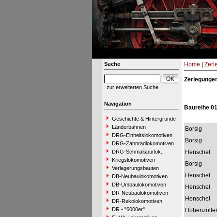
Suche
Home
|
Zerl
Zerlegungen
zur erweiterten Suche
Navigation
Baureihe 0
Geschichte & Hintergründe
Länderbahnen
Borsig
DRG-Einheitslokomotiven
Borsig
DRG-Zahnradlokomotiven
DRG-Schmalspurlok.
Henschel
Kriegslokomotiven
Borsig
Verlagerungsbauten
Henschel
DB-Neubaulokomotiven
DB-Umbaulokomotiven
Henschel
DR-Neubaulokomotiven
Henschel
DR-Rekolokomotiven
DR - "6000er"
Hohenzolle