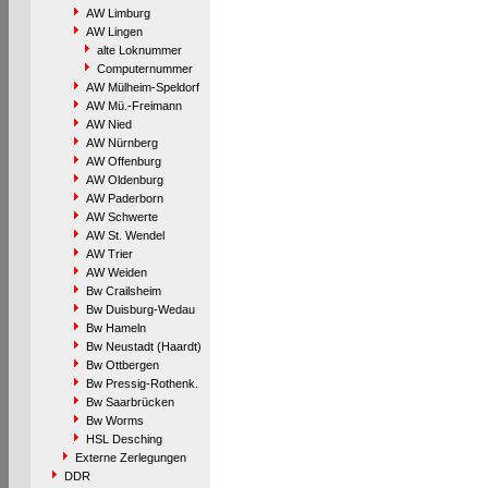
AW Limburg
AW Lingen
alte Loknummer
Computernummer
AW Mülheim-Speldorf
AW Mü.-Freimann
AW Nied
AW Nürnberg
AW Offenburg
AW Oldenburg
AW Paderborn
AW Schwerte
AW St. Wendel
AW Trier
AW Weiden
Bw Crailsheim
Bw Duisburg-Wedau
Bw Hameln
Bw Neustadt (Haardt)
Bw Ottbergen
Bw Pressig-Rothenk.
Bw Saarbrücken
Bw Worms
HSL Desching
Externe Zerlegungen
DDR