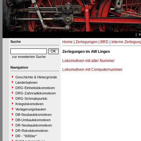
Suche
Home
|
Zerlegungen
|
BRD
|
Interne Zerlegun
Zerlegungen im AW Lingen
zur erweiterten Suche
Lokomotiven mit alter Nummer
Navigation
Lokomotiven mit Computernummer
Geschichte & Hintergründe
Länderbahnen
DRG-Einheitslokomotiven
DRG-Zahnradlokomotiven
DRG-Schmalspurlok.
Kriegslokomotiven
Verlagerungsbauten
DB-Neubaulokomotiven
DB-Umbaulokomotiven
DR-Neubaulokomotiven
DR-Rekolokomotiven
DR - "6000er"