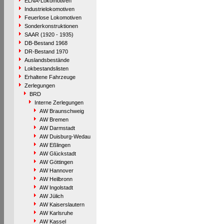
ELNA-Lokomotiven
Industrielokomotiven
Feuerlose Lokomotiven
Sonderkonstruktionen
SAAR (1920 - 1935)
DB-Bestand 1968
DR-Bestand 1970
Auslandsbestände
Lokbestandslisten
Erhaltene Fahrzeuge
Zerlegungen
BRD
Interne Zerlegungen
AW Braunschweig
AW Bremen
AW Darmstadt
AW Duisburg-Wedau
AW Eßlingen
AW Glückstadt
AW Göttingen
AW Hannover
AW Heilbronn
AW Ingolstadt
AW Jülich
AW Kaiserslautern
AW Karlsruhe
AW Kassel