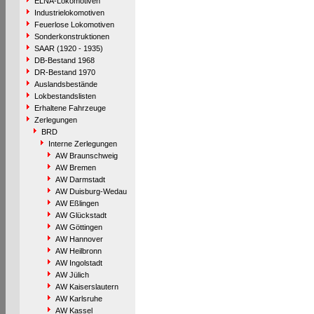
ELNA-Lokomotiven
Industrielokomotiven
Feuerlose Lokomotiven
Sonderkonstruktionen
SAAR (1920 - 1935)
DB-Bestand 1968
DR-Bestand 1970
Auslandsbestände
Lokbestandslisten
Erhaltene Fahrzeuge
Zerlegungen
BRD
Interne Zerlegungen
AW Braunschweig
AW Bremen
AW Darmstadt
AW Duisburg-Wedau
AW Eßlingen
AW Glückstadt
AW Göttingen
AW Hannover
AW Heilbronn
AW Ingolstadt
AW Jülich
AW Kaiserslautern
AW Karlsruhe
AW Kassel