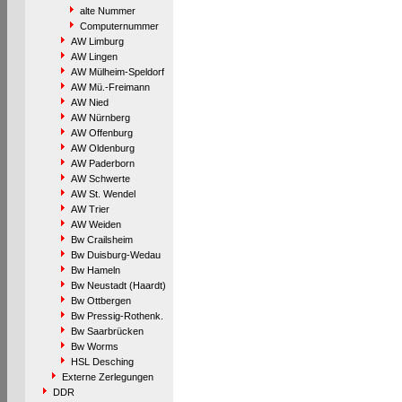
alte Nummer
Computernummer
AW Limburg
AW Lingen
AW Mülheim-Speldorf
AW Mü.-Freimann
AW Nied
AW Nürnberg
AW Offenburg
AW Oldenburg
AW Paderborn
AW Schwerte
AW St. Wendel
AW Trier
AW Weiden
Bw Crailsheim
Bw Duisburg-Wedau
Bw Hameln
Bw Neustadt (Haardt)
Bw Ottbergen
Bw Pressig-Rothenk.
Bw Saarbrücken
Bw Worms
HSL Desching
Externe Zerlegungen
DDR