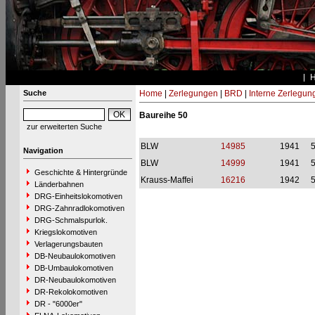
Suche
Home
|
Zerlegungen
|
BRD
|
Interne Zerlegun
Baureihe 50
zur erweiterten Suche
BLW
14985
1941
Navigation
BLW
14999
1941
Geschichte & Hintergründe
Krauss-Maffei
16216
1942
Länderbahnen
DRG-Einheitslokomotiven
DRG-Zahnradlokomotiven
DRG-Schmalspurlok.
Kriegslokomotiven
Verlagerungsbauten
DB-Neubaulokomotiven
DB-Umbaulokomotiven
DR-Neubaulokomotiven
DR-Rekolokomotiven
DR - "6000er"