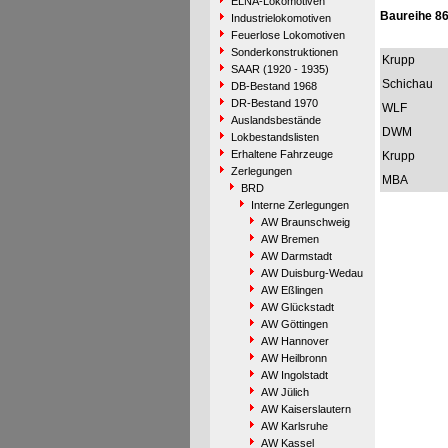
ELNA-Lokomotiven
Baureihe 8
Industrielokomotiven
Feuerlose Lokomotiven
Sonderkonstruktionen
Krupp
SAAR (1920 - 1935)
Schichau
DB-Bestand 1968
DR-Bestand 1970
WLF
Auslandsbestände
DWM
Lokbestandslisten
Erhaltene Fahrzeuge
Krupp
Zerlegungen
MBA
BRD
Interne Zerlegungen
AW Braunschweig
AW Bremen
AW Darmstadt
AW Duisburg-Wedau
AW Eßlingen
AW Glückstadt
AW Göttingen
AW Hannover
AW Heilbronn
AW Ingolstadt
AW Jülich
AW Kaiserslautern
AW Karlsruhe
AW Kassel