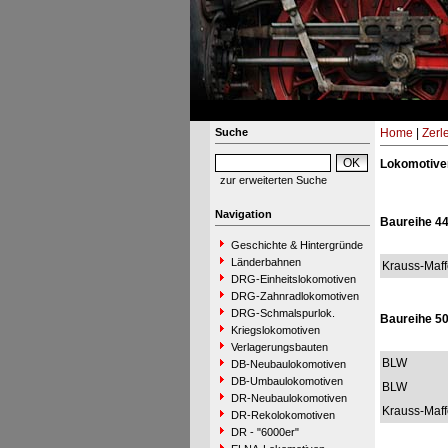
Suche
Home
|
Zerl
Lokomotive
zur erweiterten Suche
Navigation
Baureihe 4
Geschichte & Hintergründe
Länderbahnen
Krauss-Maff
DRG-Einheitslokomotiven
DRG-Zahnradlokomotiven
DRG-Schmalspurlok.
Baureihe 5
Kriegslokomotiven
Verlagerungsbauten
BLW
DB-Neubaulokomotiven
DB-Umbaulokomotiven
BLW
DR-Neubaulokomotiven
Krauss-Maff
DR-Rekolokomotiven
DR - "6000er"