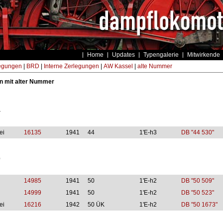
Home
Updates
Typengalerie
Mitwirkende
egungen
|
BRD
|
Interne Zerlegungen
|
AW Kassel
|
alte Nummer
n mit alter Nummer
4
ei
16135
1941
44
1'E-h3
DB "44 530"
0
14985
1941
50
1'E-h2
DB "50 509"
14999
1941
50
1'E-h2
DB "50 523"
ei
16216
1942
50 ÜK
1'E-h2
DB "50 1673"