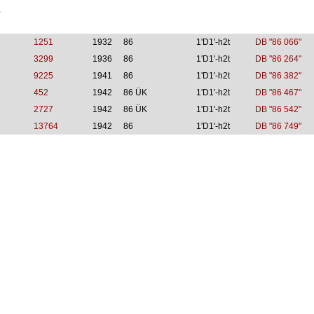
6
1251
1932
86
1'D1'-h2t
DB "86 066"
3299
1936
86
1'D1'-h2t
DB "86 264"
9225
1941
86
1'D1'-h2t
DB "86 382"
452
1942
86 ÜK
1'D1'-h2t
DB "86 467"
2727
1942
86 ÜK
1'D1'-h2t
DB "86 542"
13764
1942
86
1'D1'-h2t
DB "86 749"