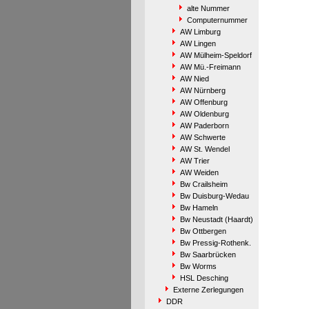
alte Nummer
Computernummer
AW Limburg
AW Lingen
AW Mülheim-Speldorf
AW Mü.-Freimann
AW Nied
AW Nürnberg
AW Offenburg
AW Oldenburg
AW Paderborn
AW Schwerte
AW St. Wendel
AW Trier
AW Weiden
Bw Crailsheim
Bw Duisburg-Wedau
Bw Hameln
Bw Neustadt (Haardt)
Bw Ottbergen
Bw Pressig-Rothenk.
Bw Saarbrücken
Bw Worms
HSL Desching
Externe Zerlegungen
DDR