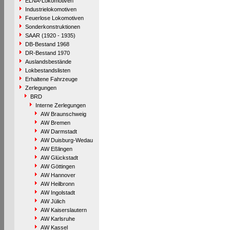
ELNA-Lokomotiven
Industrielokomotiven
Feuerlose Lokomotiven
Sonderkonstruktionen
SAAR (1920 - 1935)
DB-Bestand 1968
DR-Bestand 1970
Auslandsbestände
Lokbestandslisten
Erhaltene Fahrzeuge
Zerlegungen
BRD
Interne Zerlegungen
AW Braunschweig
AW Bremen
AW Darmstadt
AW Duisburg-Wedau
AW Eßlingen
AW Glückstadt
AW Göttingen
AW Hannover
AW Heilbronn
AW Ingolstadt
AW Jülich
AW Kaiserslautern
AW Karlsruhe
AW Kassel