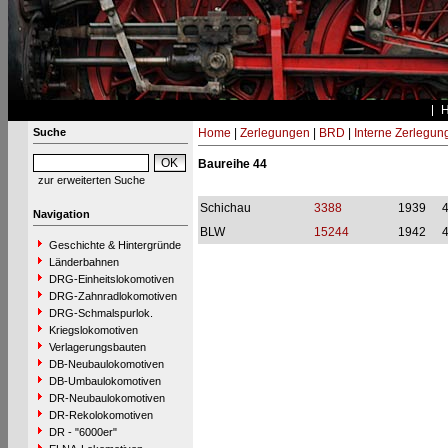
Suche
Home
|
Zerlegungen
|
BRD
|
Interne Zerlegun
Baureihe 44
zur erweiterten Suche
Schichau
3388
1939
Navigation
BLW
15244
1942
Geschichte & Hintergründe
Länderbahnen
DRG-Einheitslokomotiven
DRG-Zahnradlokomotiven
DRG-Schmalspurlok.
Kriegslokomotiven
Verlagerungsbauten
DB-Neubaulokomotiven
DB-Umbaulokomotiven
DR-Neubaulokomotiven
DR-Rekolokomotiven
DR - "6000er"