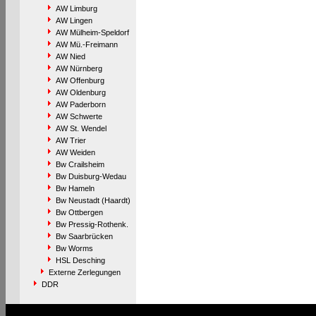
AW Limburg
AW Lingen
AW Mülheim-Speldorf
AW Mü.-Freimann
AW Nied
AW Nürnberg
AW Offenburg
AW Oldenburg
AW Paderborn
AW Schwerte
AW St. Wendel
AW Trier
AW Weiden
Bw Crailsheim
Bw Duisburg-Wedau
Bw Hameln
Bw Neustadt (Haardt)
Bw Ottbergen
Bw Pressig-Rothenk.
Bw Saarbrücken
Bw Worms
HSL Desching
Externe Zerlegungen
DDR