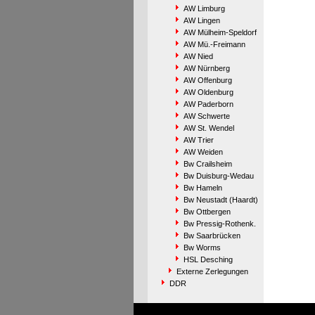
AW Limburg
AW Lingen
AW Mülheim-Speldorf
AW Mü.-Freimann
AW Nied
AW Nürnberg
AW Offenburg
AW Oldenburg
AW Paderborn
AW Schwerte
AW St. Wendel
AW Trier
AW Weiden
Bw Crailsheim
Bw Duisburg-Wedau
Bw Hameln
Bw Neustadt (Haardt)
Bw Ottbergen
Bw Pressig-Rothenk.
Bw Saarbrücken
Bw Worms
HSL Desching
Externe Zerlegungen
DDR