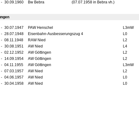
-
30.09.1960
Bw Bebra
(07.07.1958 in Bebra vh.)
ungen
-
30.07.1947
PAW Henschel
L3mW
-
28.07.1948
Eisenbahn-Ausbesserungszug 4
L0
-
08.11.1948
RAW Nied
L2
-
30.08.1951
AW Nied
L4
-
02.12.1952
AW Göttingen
L2
-
14.09.1954
AW Göttingen
L2
-
04.11.1955
AW Göttingen
L3mW
-
07.03.1957
AW Nied
L2
-
04.06.1957
AW Nied
L0
-
30.04.1958
AW Nied
L0