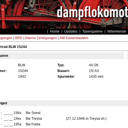
Home
Updates
Typengalerie
Mitwirkende
egungen
|
BRD
|
Interne Zerlegungen
|
AW Kaiserslautern
rtrait BLW 15244
tamm
BLW
Typ:
44 ÜK
mer:
15244
Bauart:
1'E-h3
1942
Spurweite:
1435 mm
ngen
-
__.__.194x
Bw Soest
-
__.__.19xx
Bw Treysa
(27.12.1946 in Treysa vh.)
-
__.__.195x
Bw Fulda