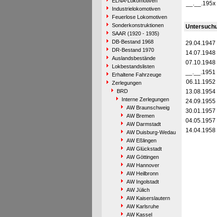
ELNA-Lokomotiven
__.__.195x
Industrielokomotiven
Feuerlose Lokomotiven
Sonderkonstruktionen
Untersuch
SAAR (1920 - 1935)
DB-Bestand 1968
29.04.1947
DR-Bestand 1970
14.07.1948
Auslandsbestände
07.10.1948
Lokbestandslisten
__.__.1951
Erhaltene Fahrzeuge
06.11.1952
Zerlegungen
BRD
13.08.1954
Interne Zerlegungen
24.09.1955
AW Braunschweig
30.01.1957
AW Bremen
04.05.1957
AW Darmstadt
14.04.1958
AW Duisburg-Wedau
AW Eßlingen
AW Glückstadt
AW Göttingen
AW Hannover
AW Heilbronn
AW Ingolstadt
AW Jülich
AW Kaiserslautern
AW Karlsruhe
AW Kassel