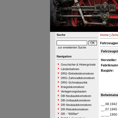
Suche
Home
|
Zerl
Fahrzeugpo
zur erweiterten Suche
Fahrzeugs
Navigation
Hersteller:
Geschichte & Hintergründe
Fabriknum
Länderbahnen
Baujahr:
DRG-Einheitslokomotiven
DRG-Zahnradlokomotiven
DRG-Schmalspurlok.
Kriegslokomotiven
Verlagerungsbauten
Beheimatu
DB-Neubaulokomotiven
DB-Umbaulokomotiven
__.08.1942
DR-Neubaulokomotiven
__.07.1945
DR-Rekolokomotiven
DR - "6000er"
__.__.1950