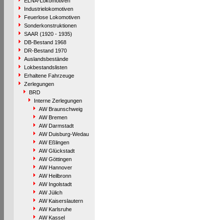
ELNA-Lokomotiven
Industrielokomotiven
Feuerlose Lokomotiven
Sonderkonstruktionen
SAAR (1920 - 1935)
DB-Bestand 1968
DR-Bestand 1970
Auslandsbestände
Lokbestandslisten
Erhaltene Fahrzeuge
Zerlegungen
BRD
Interne Zerlegungen
AW Braunschweig
AW Bremen
AW Darmstadt
AW Duisburg-Wedau
AW Eßlingen
AW Glückstadt
AW Göttingen
AW Hannover
AW Heilbronn
AW Ingolstadt
AW Jülich
AW Kaiserslautern
AW Karlsruhe
AW Kassel