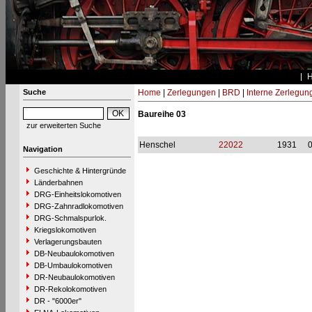
Suche
Home
|
Zerlegungen
|
BRD
|
Interne Zerlegun
Baureihe 03
zur erweiterten Suche
Henschel
22022
1931
Navigation
Geschichte & Hintergründe
Länderbahnen
DRG-Einheitslokomotiven
DRG-Zahnradlokomotiven
DRG-Schmalspurlok.
Kriegslokomotiven
Verlagerungsbauten
DB-Neubaulokomotiven
DB-Umbaulokomotiven
DR-Neubaulokomotiven
DR-Rekolokomotiven
DR - "6000er"