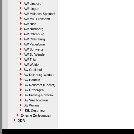
AW Limburg
AW Lingen
AW Mülheim-Speldorf
AW Mü.-Freimann
AW Nied
AW Nürnberg
AW Offenburg
AW Oldenburg
AW Paderborn
AW Schwerte
AW St. Wendel
AW Trier
AW Weiden
Bw Crailsheim
Bw Duisburg-Wedau
Bw Hameln
Bw Neustadt (Haardt)
Bw Ottbergen
Bw Pressig-Rothenk.
Bw Saarbrücken
Bw Worms
HSL Desching
Externe Zerlegungen
DDR