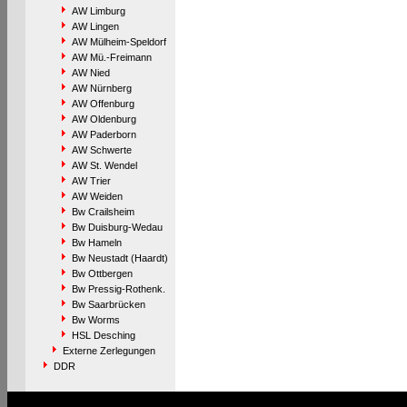
AW Limburg
AW Lingen
AW Mülheim-Speldorf
AW Mü.-Freimann
AW Nied
AW Nürnberg
AW Offenburg
AW Oldenburg
AW Paderborn
AW Schwerte
AW St. Wendel
AW Trier
AW Weiden
Bw Crailsheim
Bw Duisburg-Wedau
Bw Hameln
Bw Neustadt (Haardt)
Bw Ottbergen
Bw Pressig-Rothenk.
Bw Saarbrücken
Bw Worms
HSL Desching
Externe Zerlegungen
DDR