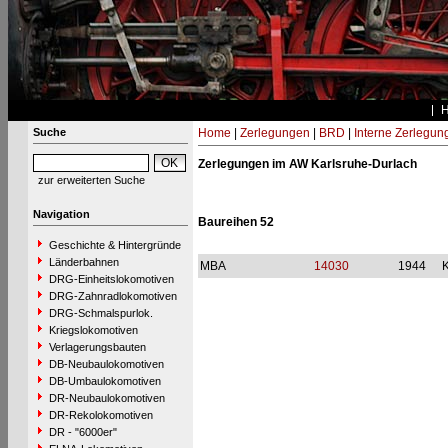
Suche
Home
|
Zerlegungen
|
BRD
|
Interne Zerlegun
Zerlegungen im AW Karlsruhe-Durlach
zur erweiterten Suche
Navigation
Baureihen 52
Geschichte & Hintergründe
Länderbahnen
MBA
14030
1944
DRG-Einheitslokomotiven
DRG-Zahnradlokomotiven
DRG-Schmalspurlok.
Kriegslokomotiven
Verlagerungsbauten
DB-Neubaulokomotiven
DB-Umbaulokomotiven
DR-Neubaulokomotiven
DR-Rekolokomotiven
DR - "6000er"