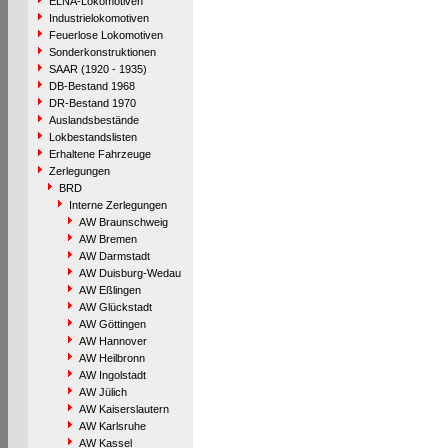
ELNA-Lokomotiven
Industrielokomotiven
Feuerlose Lokomotiven
Sonderkonstruktionen
SAAR (1920 - 1935)
DB-Bestand 1968
DR-Bestand 1970
Auslandsbestände
Lokbestandslisten
Erhaltene Fahrzeuge
Zerlegungen
BRD
Interne Zerlegungen
AW Braunschweig
AW Bremen
AW Darmstadt
AW Duisburg-Wedau
AW Eßlingen
AW Glückstadt
AW Göttingen
AW Hannover
AW Heilbronn
AW Ingolstadt
AW Jülich
AW Kaiserslautern
AW Karlsruhe
AW Kassel