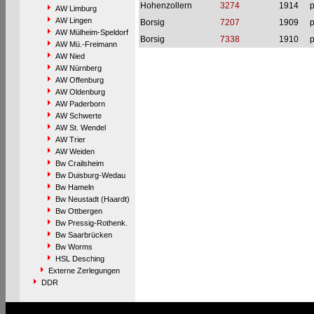
Hohenzollern
3274
1914
p
AW Limburg
AW Lingen
Borsig
7207
1909
p
AW Mülheim-Speldorf
Borsig
7338
1910
p
AW Mü.-Freimann
AW Nied
AW Nürnberg
AW Offenburg
AW Oldenburg
AW Paderborn
AW Schwerte
AW St. Wendel
AW Trier
AW Weiden
Bw Crailsheim
Bw Duisburg-Wedau
Bw Hameln
Bw Neustadt (Haardt)
Bw Ottbergen
Bw Pressig-Rothenk.
Bw Saarbrücken
Bw Worms
HSL Desching
Externe Zerlegungen
DDR