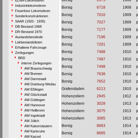
Borsig
6375
1908
p
ELNA-Lokomotiven
Industrielokomotiven
Borsig
6718
1908
p
Feuerlose Lokomotiven
Borsig
7010
1909
p
Sonderkonstruktionen
SAAR (1920 - 1935)
Borsig
7027
1909
p
DB-Bestand 1968
Borsig
7177
1909
p
DR-Bestand 1970
Borsig
7196
1909
p
Auslandsbestände
Lokbestandslisten
Borsig
7201
1909
p
Erhaltene Fahrzeuge
Borsig
7488
1910
p
Zerlegungen
BRD
Borsig
7497
1910
p
Interne Zerlegungen
Borsig
7498
1910
p
AW Braunschweig
AW Bremen
Borsig
7638
1910
p
AW Darmstadt
Borsig
7652
1910
p
AW Duisburg-Wedau
Grafenstaden
6213
1910
p
AW Eßlingen
AW Glückstadt
Hohenzollern
2945
1912
p
AW Göttingen
Hohenzollern
3028
1913
p
AW Hannover
AW Heilbronn
Hohenzollern
3075
1913
p
AW Ingolstadt
Hohenzollern
3085
1913
p
AW Jülich
Borsig
8683
1914
p
AW Kaiserslautern
AW Karlsruhe
Borsig
8685
1914
p
AW Kassel