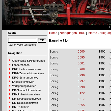
Suche
Home
|
Zerlegungen
|
BRD
|
Interne Zerlegun
Baureihe 74.4
zur erweiterten Suche
Borsig
5500
1905
p
Navigation
Borsig
5595
1905
p
Geschichte & Hintergründe
Borsig
5601
1905
p
Länderbahnen
DRG-Einheitslokomotiven
Borsig
5968
1906
p
DRG-Zahnradlokomotiven
Borsig
5996
1906
p
DRG-Schmalspurlok.
Borsig
5997
1906
p
Kriegslokomotiven
Verlagerungsbauten
Borsig
5998
1906
p
DB-Neubaulokomotiven
Borsig
6122
1907
p
DB-Umbaulokomotiven
DR-Neubaulokomotiven
Borsig
6217
1907
p
DR-Rekolokomotiven
Borsig
6355
1907
p
DR - "6000er"