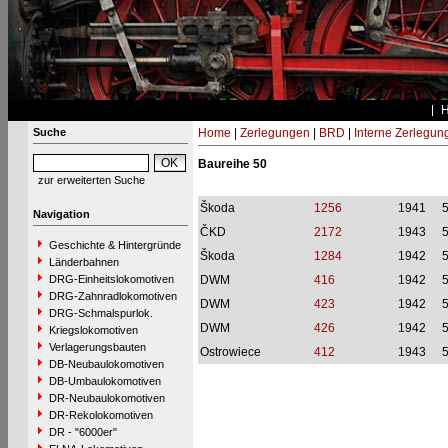
Suche
Home
|
Zerlegungen
|
BRD
|
Interne Zerlegun
Baureihe 50
zur erweiterten Suche
Škoda
1256
1941
Navigation
ČKD
2172
1943
Geschichte & Hintergründe
Škoda
1284
1942
Länderbahnen
DRG-Einheitslokomotiven
DWM
416
1942
DRG-Zahnradlokomotiven
DWM
423
1942
DRG-Schmalspurlok.
DWM
426
1942
Kriegslokomotiven
Verlagerungsbauten
Ostrowiece
412
1943
DB-Neubaulokomotiven
DB-Umbaulokomotiven
DR-Neubaulokomotiven
DR-Rekolokomotiven
DR - "6000er"