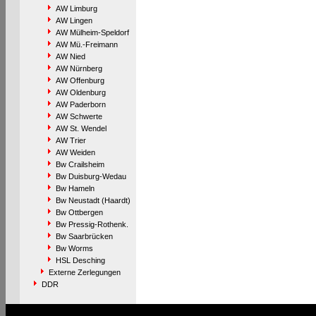
AW Limburg
AW Lingen
AW Mülheim-Speldorf
AW Mü.-Freimann
AW Nied
AW Nürnberg
AW Offenburg
AW Oldenburg
AW Paderborn
AW Schwerte
AW St. Wendel
AW Trier
AW Weiden
Bw Crailsheim
Bw Duisburg-Wedau
Bw Hameln
Bw Neustadt (Haardt)
Bw Ottbergen
Bw Pressig-Rothenk.
Bw Saarbrücken
Bw Worms
HSL Desching
Externe Zerlegungen
DDR