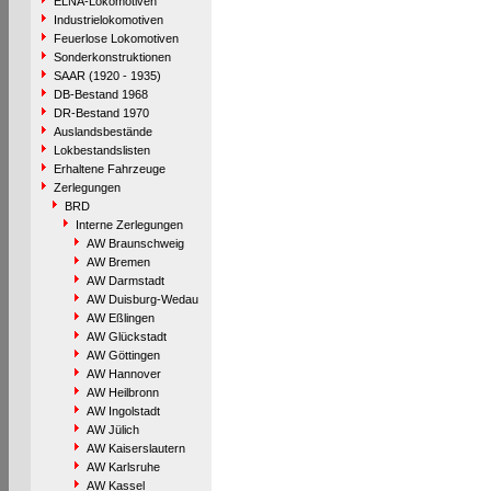
ELNA-Lokomotiven
Industrielokomotiven
Feuerlose Lokomotiven
Sonderkonstruktionen
SAAR (1920 - 1935)
DB-Bestand 1968
DR-Bestand 1970
Auslandsbestände
Lokbestandslisten
Erhaltene Fahrzeuge
Zerlegungen
BRD
Interne Zerlegungen
AW Braunschweig
AW Bremen
AW Darmstadt
AW Duisburg-Wedau
AW Eßlingen
AW Glückstadt
AW Göttingen
AW Hannover
AW Heilbronn
AW Ingolstadt
AW Jülich
AW Kaiserslautern
AW Karlsruhe
AW Kassel