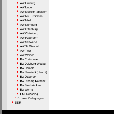
AW Limburg
AW Lingen
AW Mülheim-Speldorf
AW Mü.-Freimann
AW Nied
AW Nürnberg
AW Offenburg
AW Oldenburg
AW Paderborn
AW Schwerte
AW St. Wendel
AW Trier
AW Weiden
Bw Crailsheim
Bw Duisburg-Wedau
Bw Hameln
Bw Neustadt (Haardt)
Bw Ottbergen
Bw Pressig-Rothenk.
Bw Saarbrücken
Bw Worms
HSL Desching
Externe Zerlegungen
DDR