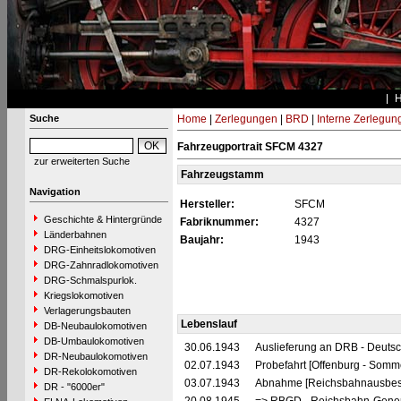
Suche
Home
|
Zerlegungen
|
BRD
|
Interne Zerlegun
Fahrzeugportrait SFCM 4327
zur erweiterten Suche
Fahrzeugstamm
Navigation
Hersteller:
SFCM
Geschichte & Hintergründe
Fabriknummer:
4327
Länderbahnen
Baujahr:
1943
DRG-Einheitslokomotiven
DRG-Zahnradlokomotiven
DRG-Schmalspurlok.
Kriegslokomotiven
Verlagerungsbauten
Lebenslauf
DB-Neubaulokomotiven
DB-Umbaulokomotiven
30.06.1943
Auslieferung an DRB - Deuts
DR-Neubaulokomotiven
02.07.1943
Probefahrt [Offenburg - Somm
DR-Rekolokomotiven
03.07.1943
Abnahme [Reichsbahnausbess
DR - "6000er"