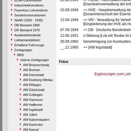
20.08.1945
=> RBGD - Reichsbahn-General
ELNA-Lokomotiven
[Eisenbahnverwaltung der brit
Industrielokomotiven
10.09.1946
=> HVE - Hauptverwaltung de
Feuerlose Lokomotiven
[Zusammenschluß der Eisenba
Sonderkonstruktionen
12.09.1948
=> VfV - Verwaltung für Verke
SAAR (1920 - 1935)
[Eingliederung der HVE als Ha
DB-Bestand 1968
07.09.1949
=> DB - Deutsche Bundesbah
DR-Bestand 1970
Auslandsbestände
12.06.1951
z-Stellung [Lok mit Tender im
Lokbestandslisten
30.09.1960
Genehmigung zur Ausmusteru
Erhaltene Fahrzeuge
__.12.1960
++ [AW Ingolstadt]
Zerlegungen
BRD
Interne Zerlegungen
Fotos
AW Braunschweig
AW Bremen
Ergänzungen zum Leb
AW Darmstadt
AW Duisburg-Wedau
AW Eßlingen
AW Glückstadt
AW Göttingen
AW Hannover
AW Heilbronn
AW Ingolstadt
AW Jülich
AW Kaiserslautern
AW Karlsruhe
AW Kassel