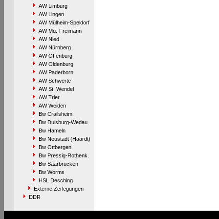
AW Limburg
AW Lingen
AW Mülheim-Speldorf
AW Mü.-Freimann
AW Nied
AW Nürnberg
AW Offenburg
AW Oldenburg
AW Paderborn
AW Schwerte
AW St. Wendel
AW Trier
AW Weiden
Bw Crailsheim
Bw Duisburg-Wedau
Bw Hameln
Bw Neustadt (Haardt)
Bw Ottbergen
Bw Pressig-Rothenk.
Bw Saarbrücken
Bw Worms
HSL Desching
Externe Zerlegungen
DDR