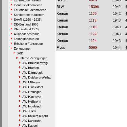
SFCM
4329
1943
ELNA-Lokomotiven
Industrielokomotiven
BLW
15396
1942
Feuerlose Lokomotiven
Krenau
1109
1942
Sonderkonstruktionen
SAAR (1920 - 1935)
Krenau
1113
1943
DB-Bestand 1968
Krenau
1118
1943
DR-Bestand 1970
Krenau
1122
1943
Auslandsbestände
Lokbestandslisten
Krenau
1124
1943
Erhaltene Fahrzeuge
Fives
5060
1944
Zerlegungen
BRD
Interne Zerlegungen
AW Braunschweig
AW Bremen
AW Darmstadt
AW Duisburg-Wedau
AW Eßlingen
AW Glückstadt
AW Göttingen
AW Hannover
AW Heilbronn
AW Ingolstadt
AW Jülich
AW Kaiserslautern
AW Karlsruhe
AW Kassel