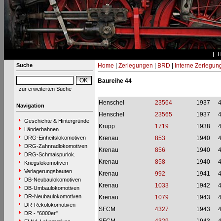
Suche
Home
|
Zerlegungen
|
BRD
|
Interne Zerlegun
Baureihe 44
zur erweiterten Suche
Henschel
23564
1937
Navigation
Henschel
23565
1937
Geschichte & Hintergründe
Krupp
1719
1938
Länderbahnen
DRG-Einheitslokomotiven
Krenau
853
1940
DRG-Zahnradlokomotiven
Krenau
856
1940
DRG-Schmalspurlok.
Krenau
858
1940
Kriegslokomotiven
Verlagerungsbauten
Krenau
992
1941
DB-Neubaulokomotiven
Krenau
1033
1942
DB-Umbaulokomotiven
DR-Neubaulokomotiven
Krenau
1079
1943
DR-Rekolokomotiven
SFCM
4327
1943
DR - "6000er"