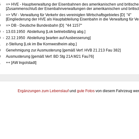
6
=> HVE - Hauptverwaltung der Eisenbahnen des amerikanischen und britische
[Zusammenschluß der Eisenbahnverwaltungen der amerikanischen und britis
8
=> VfV - Verwaltung für Verkehr des vereinigten Wirtschaftsgebietes [D] "4"
[Eingliederung der HVE als Hauptabteilung Eisenbahn in die Verwaltung für Ve
9
=> DB - Deutsche Bundesbahn [D] "44 1157"
9
-
13.03.1950 Abstellung [Lok betriebsfähig abg.]
0
-
22.12.1950 Abstellung [warten auf Ausbesserung]
1
z-Stellung [Lok im Bw Kornwestheim abg.]
0
Genehmigung zur Ausmusterung [gemäß Verf. HVB 21.213 Fau 382]
0
Ausmusterung [gemäß Verf. BD Stg 21A M21 Fau76]
1
++ [AW Ingolstadt]
Ergänzungen zum Lebenslauf
und
gute Fotos
von diesem Fahrzeug wer