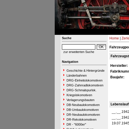
Suche
Home
|
Zerl
Fahrzeugpor
zur erweiterten Suche
Fahrzeugs
Navigation
Hersteller:
Geschichte & Hintergründe
Fabriknum
Länderbahnen
Baujahr:
DRG-Einheitslokomotiven
DRG-Zahnradlokomotiven
DRG-Schmalspurlok.
Kriegslokomotiven
Verlagerungsbauten
Lebenslauf
DB-Neubaulokomotiven
DB-Umbaulokomotiven
__.__.194
DR-Neubaulokomotiven
__.__.194
DR-Rekolokomotiven
19.07.194
DR - "6000er"