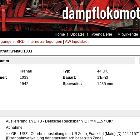
Home
Updates
Typengalerie
Mitwirkende
egungen
|
BRD
|
Interne Zerlegungen
|
AW Ingolstadt
trait Krenau 1033
tamm
Krenau
Typ:
44 ÜK
mer:
1033
Bauart:
1'E-h3
1942
Spurweite:
1435 mm
2
Auslieferung an DRB - Deutsche Reichsbahn [D] "44 1157 ÜK"
2
Abnahme
5
=> OBL-USZ - Oberbetriebsleitung der US Zone, Frankfurt (Main) [D] "44 1157
[Eisenbahnverwaltung der amerikanisch besetzten Zone]