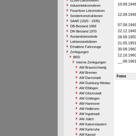
ELNA-Lokomotiven
10.09.194
Industrielokomotiven
Feuerlose Lokomotiven
12.09.194
Sonderkonstruktionen
SAAR (1920 - 1935)
07.09.194
DB-Bestand 1968
22.12.194
DR-Bestand 1970
Auslandsbestände
28.09.195
Lokbestandslisten
21.05.195
Erhaltene Fahrzeuge
30.09.196
Zerlegungen
12.10.196
BRD
__.08.196
Interne Zerlegungen
AW Braunschweig
AW Bremen
Fotos
AW Darmstadt
AW Duisburg-Wedau
AW Eßlingen
AW Glückstadt
AW Göttingen
AW Hannover
AW Heilbronn
AW Ingolstadt
AW Jülich
AW Kaiserslautern
AW Karlsruhe
AW Kassel