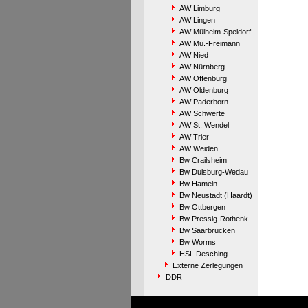
AW Limburg
AW Lingen
AW Mülheim-Speldorf
AW Mü.-Freimann
AW Nied
AW Nürnberg
AW Offenburg
AW Oldenburg
AW Paderborn
AW Schwerte
AW St. Wendel
AW Trier
AW Weiden
Bw Crailsheim
Bw Duisburg-Wedau
Bw Hameln
Bw Neustadt (Haardt)
Bw Ottbergen
Bw Pressig-Rothenk.
Bw Saarbrücken
Bw Worms
HSL Desching
Externe Zerlegungen
DDR