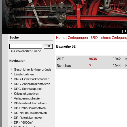
Suche
Home
|
Zerlegungen
|
BRD
|
Interne Zerlegun
Baureihe 52
zur erweiterten Suche
WLF
9636
1942
Navigation
Schichau
?
1944
Geschichte & Hintergründe
Länderbahnen
DRG-Einheitslokomotiven
DRG-Zahnradlokomotiven
DRG-Schmalspurlok.
Kriegslokomotiven
Verlagerungsbauten
DB-Neubaulokomotiven
DB-Umbaulokomotiven
DR-Neubaulokomotiven
DR-Rekolokomotiven
DR - "6000er"