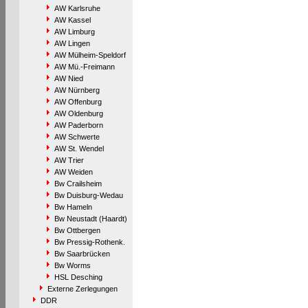
AW Karlsruhe
AW Kassel
AW Limburg
AW Lingen
AW Mülheim-Speldorf
AW Mü.-Freimann
AW Nied
AW Nürnberg
AW Offenburg
AW Oldenburg
AW Paderborn
AW Schwerte
AW St. Wendel
AW Trier
AW Weiden
Bw Crailsheim
Bw Duisburg-Wedau
Bw Hameln
Bw Neustadt (Haardt)
Bw Ottbergen
Bw Pressig-Rothenk.
Bw Saarbrücken
Bw Worms
HSL Desching
Externe Zerlegungen
DDR