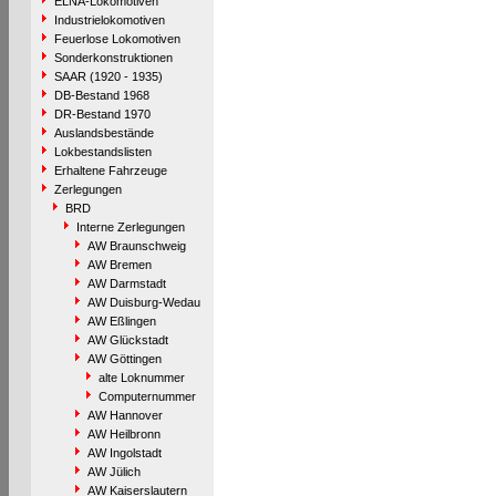
ELNA-Lokomotiven
Industrielokomotiven
Feuerlose Lokomotiven
Sonderkonstruktionen
SAAR (1920 - 1935)
DB-Bestand 1968
DR-Bestand 1970
Auslandsbestände
Lokbestandslisten
Erhaltene Fahrzeuge
Zerlegungen
BRD
Interne Zerlegungen
AW Braunschweig
AW Bremen
AW Darmstadt
AW Duisburg-Wedau
AW Eßlingen
AW Glückstadt
AW Göttingen
alte Loknummer
Computernummer
AW Hannover
AW Heilbronn
AW Ingolstadt
AW Jülich
AW Kaiserslautern