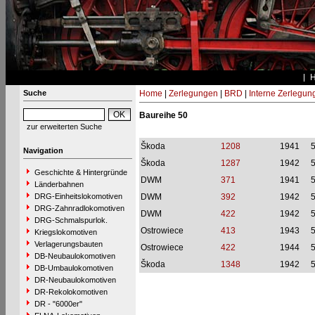
Suche
Home
|
Zerlegungen
|
BRD
|
Interne Zerlegun
Baureihe 50
zur erweiterten Suche
Škoda
1208
1941
Navigation
Škoda
1287
1942
Geschichte & Hintergründe
DWM
371
1941
Länderbahnen
DRG-Einheitslokomotiven
DWM
392
1942
DRG-Zahnradlokomotiven
DWM
422
1942
DRG-Schmalspurlok.
Ostrowiece
413
1943
Kriegslokomotiven
Verlagerungsbauten
Ostrowiece
422
1944
DB-Neubaulokomotiven
Škoda
1348
1942
DB-Umbaulokomotiven
DR-Neubaulokomotiven
DR-Rekolokomotiven
DR - "6000er"