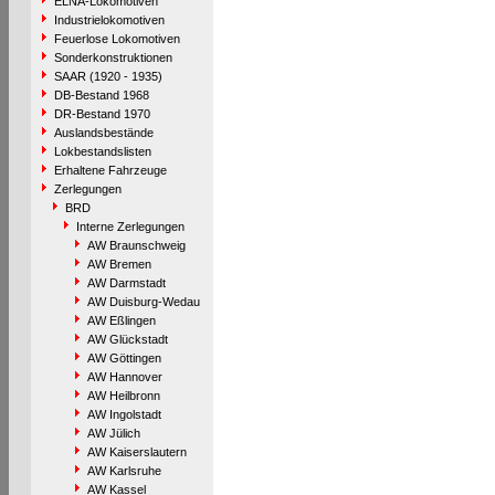
ELNA-Lokomotiven
Industrielokomotiven
Feuerlose Lokomotiven
Sonderkonstruktionen
SAAR (1920 - 1935)
DB-Bestand 1968
DR-Bestand 1970
Auslandsbestände
Lokbestandslisten
Erhaltene Fahrzeuge
Zerlegungen
BRD
Interne Zerlegungen
AW Braunschweig
AW Bremen
AW Darmstadt
AW Duisburg-Wedau
AW Eßlingen
AW Glückstadt
AW Göttingen
AW Hannover
AW Heilbronn
AW Ingolstadt
AW Jülich
AW Kaiserslautern
AW Karlsruhe
AW Kassel