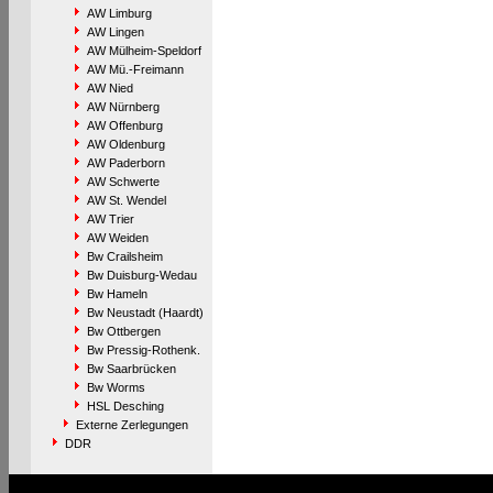
AW Limburg
AW Lingen
AW Mülheim-Speldorf
AW Mü.-Freimann
AW Nied
AW Nürnberg
AW Offenburg
AW Oldenburg
AW Paderborn
AW Schwerte
AW St. Wendel
AW Trier
AW Weiden
Bw Crailsheim
Bw Duisburg-Wedau
Bw Hameln
Bw Neustadt (Haardt)
Bw Ottbergen
Bw Pressig-Rothenk.
Bw Saarbrücken
Bw Worms
HSL Desching
Externe Zerlegungen
DDR