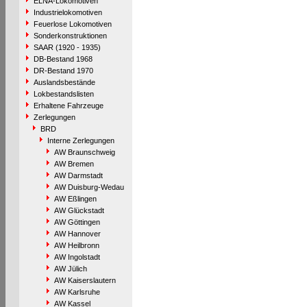
ELNA-Lokomotiven
Industrielokomotiven
Feuerlose Lokomotiven
Sonderkonstruktionen
SAAR (1920 - 1935)
DB-Bestand 1968
DR-Bestand 1970
Auslandsbestände
Lokbestandslisten
Erhaltene Fahrzeuge
Zerlegungen
BRD
Interne Zerlegungen
AW Braunschweig
AW Bremen
AW Darmstadt
AW Duisburg-Wedau
AW Eßlingen
AW Glückstadt
AW Göttingen
AW Hannover
AW Heilbronn
AW Ingolstadt
AW Jülich
AW Kaiserslautern
AW Karlsruhe
AW Kassel