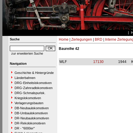
Suche
Home
|
Zerlegungen
|
BRD
|
Interne Zerlegun
Baureihe 42
zur erweiterten Suche
WLF
17130
1944
Navigation
Geschichte & Hintergründe
Länderbahnen
DRG-Einheitslokomotiven
DRG-Zahnradlokomotiven
DRG-Schmalspurlok.
Kriegslokomotiven
Verlagerungsbauten
DB-Neubaulokomotiven
DB-Umbaulokomotiven
DR-Neubaulokomotiven
DR-Rekolokomotiven
DR - "6000er"