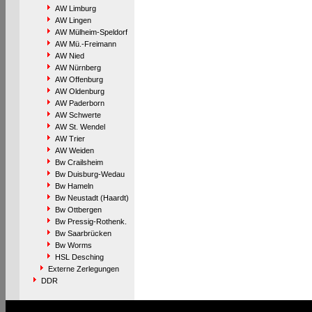
AW Limburg
AW Lingen
AW Mülheim-Speldorf
AW Mü.-Freimann
AW Nied
AW Nürnberg
AW Offenburg
AW Oldenburg
AW Paderborn
AW Schwerte
AW St. Wendel
AW Trier
AW Weiden
Bw Crailsheim
Bw Duisburg-Wedau
Bw Hameln
Bw Neustadt (Haardt)
Bw Ottbergen
Bw Pressig-Rothenk.
Bw Saarbrücken
Bw Worms
HSL Desching
Externe Zerlegungen
DDR