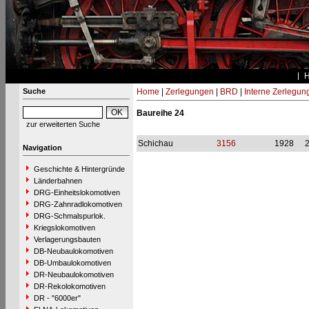
Suche
Home
|
Zerlegungen
|
BRD
|
Interne Zerlegun
Baureihe 24
zur erweiterten Suche
Schichau
3156
1928
Navigation
Geschichte & Hintergründe
Länderbahnen
DRG-Einheitslokomotiven
DRG-Zahnradlokomotiven
DRG-Schmalspurlok.
Kriegslokomotiven
Verlagerungsbauten
DB-Neubaulokomotiven
DB-Umbaulokomotiven
DR-Neubaulokomotiven
DR-Rekolokomotiven
DR - "6000er"