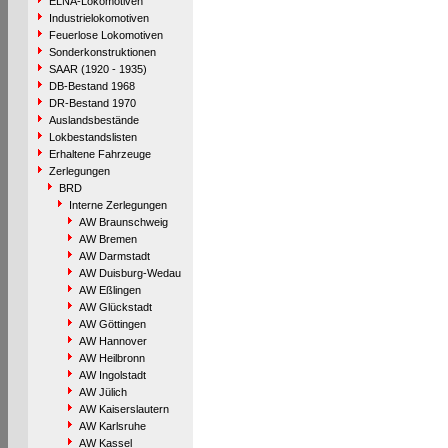
ELNA-Lokomotiven
Industrielokomotiven
Feuerlose Lokomotiven
Sonderkonstruktionen
SAAR (1920 - 1935)
DB-Bestand 1968
DR-Bestand 1970
Auslandsbestände
Lokbestandslisten
Erhaltene Fahrzeuge
Zerlegungen
BRD
Interne Zerlegungen
AW Braunschweig
AW Bremen
AW Darmstadt
AW Duisburg-Wedau
AW Eßlingen
AW Glückstadt
AW Göttingen
AW Hannover
AW Heilbronn
AW Ingolstadt
AW Jülich
AW Kaiserslautern
AW Karlsruhe
AW Kassel