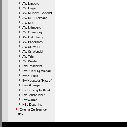
AW Limburg
AW Lingen
AW Mülheim-Speldorf
AW Mü.-Freimann
AW Nied
AW Nürnberg
AW Offenburg
AW Oldenburg
AW Paderborn
AW Schwerte
AW St. Wendel
AW Trier
AW Weiden
Bw Crailsheim
Bw Duisburg-Wedau
Bw Hameln
Bw Neustadt (Haardt)
Bw Ottbergen
Bw Pressig-Rothenk.
Bw Saarbrücken
Bw Worms
HSL Desching
Externe Zerlegungen
DDR