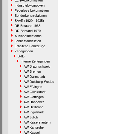
ELNA-Lokomotiven
Industrielokomotiven
Feuerlose Lokomotiven
Sonderkonstruktionen
SAAR (1920 - 1935)
DB-Bestand 1968
DR-Bestand 1970
Auslandsbestände
Lokbestandslisten
Erhaltene Fahrzeuge
Zerlegungen
BRD
Interne Zerlegungen
AW Braunschweig
AW Bremen
AW Darmstadt
AW Duisburg-Wedau
AW Eßlingen
AW Glückstadt
AW Göttingen
AW Hannover
AW Heilbronn
AW Ingolstadt
AW Jülich
AW Kaiserslautern
AW Karlsruhe
AW Kassel