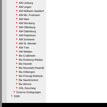
AW Limburg
AW Lingen
AW Mülheim-Speldorf
AW Mü.-Freimann
AW Nied
AW Nürnberg
AW Offenburg
AW Oldenburg
AW Paderborn
AW Schwerte
AW St. Wendel
AW Trier
AW Weiden
Bw Crailsheim
Bw Duisburg-Wedau
Bw Hameln
Bw Neustadt (Haardt)
Bw Ottbergen
Bw Pressig-Rothenk.
Bw Saarbrücken
Bw Worms
HSL Desching
Externe Zerlegungen
DDR