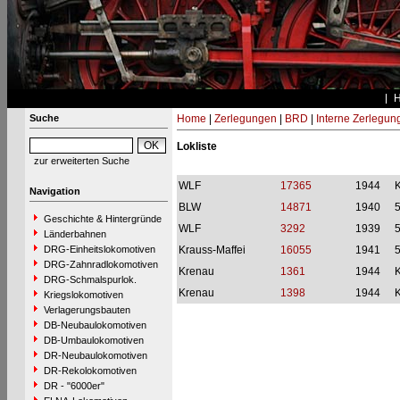
Suche
Home
|
Zerlegungen
|
BRD
|
Interne Zerlegun
Lokliste
zur erweiterten Suche
WLF
17365
1944
Navigation
BLW
14871
1940
Geschichte & Hintergründe
WLF
3292
1939
Länderbahnen
DRG-Einheitslokomotiven
Krauss-Maffei
16055
1941
DRG-Zahnradlokomotiven
Krenau
1361
1944
DRG-Schmalspurlok.
Krenau
1398
1944
Kriegslokomotiven
Verlagerungsbauten
DB-Neubaulokomotiven
DB-Umbaulokomotiven
DR-Neubaulokomotiven
DR-Rekolokomotiven
DR - "6000er"