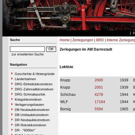
Suche
Home
|
Zerlegungen
|
BRD
|
Interne Zerlegun
Zerlegungen im AW Darmstadt
zur erweiterten Suche
Navigation
Lokliste
Geschichte & Hintergründe
Länderbahnen
Krupp
2000
1939
DRG-Einheitslokomotiven
Krupp
2001
1939
DRG-Zahnradlokomotiven
DRG-Schmalspurlok.
Schichau
4278
1944
Kriegslokomotiven
WLF
17164
1944
Verlagerungsbauten
Borsig
5594
1905
p
DB-Neubaulokomotiven
DB-Umbaulokomotiven
DR-Neubaulokomotiven
DR-Rekolokomotiven
DR - "6000er"