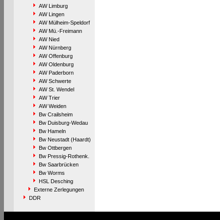
AW Limburg
AW Lingen
AW Mülheim-Speldorf
AW Mü.-Freimann
AW Nied
AW Nürnberg
AW Offenburg
AW Oldenburg
AW Paderborn
AW Schwerte
AW St. Wendel
AW Trier
AW Weiden
Bw Crailsheim
Bw Duisburg-Wedau
Bw Hameln
Bw Neustadt (Haardt)
Bw Ottbergen
Bw Pressig-Rothenk.
Bw Saarbrücken
Bw Worms
HSL Desching
Externe Zerlegungen
DDR