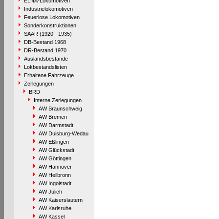
ELNA-Lokomotiven
Industrielokomotiven
Feuerlose Lokomotiven
Sonderkonstruktionen
SAAR (1920 - 1935)
DB-Bestand 1968
DR-Bestand 1970
Auslandsbestände
Lokbestandslisten
Erhaltene Fahrzeuge
Zerlegungen
BRD
Interne Zerlegungen
AW Braunschweig
AW Bremen
AW Darmstadt
AW Duisburg-Wedau
AW Eßlingen
AW Glückstadt
AW Göttingen
AW Hannover
AW Heilbronn
AW Ingolstadt
AW Jülich
AW Kaiserslautern
AW Karlsruhe
AW Kassel