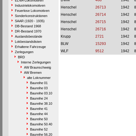
DWM
468
1942
ELNA-Lokomotiven
Industrielokomotiven
Henschel
26713
1942
Feuerlose Lokomotiven
Henschel
26714
1942
Sonderkonstruktionen
SAAR (1920 - 1935)
Henschel
26715
1942
DB-Bestand 1968
Henschel
26716
1942
DR-Bestand 1970
Krupp
2721
1942
Auslandsbestände
Lokbestandslisten
BLW
15293
1942
Erhaltene Fahrzeuge
WLF
9512
1942
Zerlegungen
BRD
Interne Zerlegungen
AW Braunschweig
AW Bremen
alte Loknummer
Baureihe 01
Baureihe 03
Baureihe 03.10
Baureihe 24
Baureihe 38.10
Baureihe 41
Baureihe 44
Baureihe 50
Baureihe 50.40
Baureihe 52
Baureihe 56.20