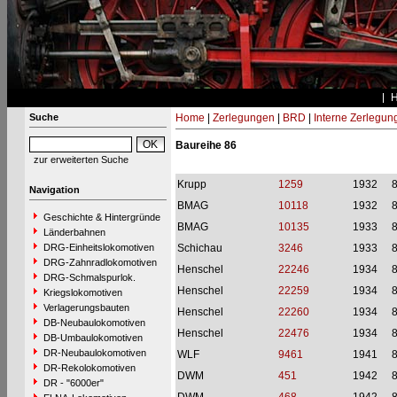
Suche
Home
|
Zerlegungen
|
BRD
|
Interne Zerlegun
Baureihe 86
zur erweiterten Suche
Krupp
1259
1932
Navigation
BMAG
10118
1932
Geschichte & Hintergründe
BMAG
10135
1933
Länderbahnen
DRG-Einheitslokomotiven
Schichau
3246
1933
DRG-Zahnradlokomotiven
Henschel
22246
1934
DRG-Schmalspurlok.
Henschel
22259
1934
Kriegslokomotiven
Verlagerungsbauten
Henschel
22260
1934
DB-Neubaulokomotiven
Henschel
22476
1934
DB-Umbaulokomotiven
DR-Neubaulokomotiven
WLF
9461
1941
DR-Rekolokomotiven
DWM
451
1942
DR - "6000er"