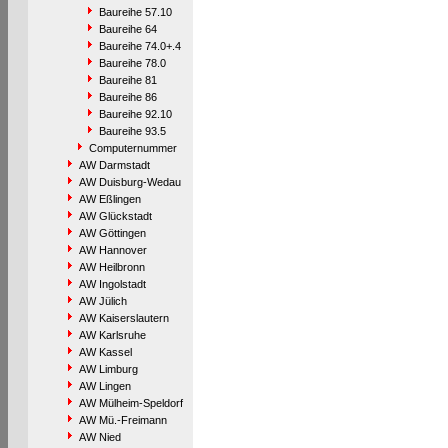
Baureihe 57.10
Baureihe 64
Baureihe 74.0+.4
Baureihe 78.0
Baureihe 81
Baureihe 86
Baureihe 92.10
Baureihe 93.5
Computernummer
AW Darmstadt
AW Duisburg-Wedau
AW Eßlingen
AW Glückstadt
AW Göttingen
AW Hannover
AW Heilbronn
AW Ingolstadt
AW Jülich
AW Kaiserslautern
AW Karlsruhe
AW Kassel
AW Limburg
AW Lingen
AW Mülheim-Speldorf
AW Mü.-Freimann
AW Nied