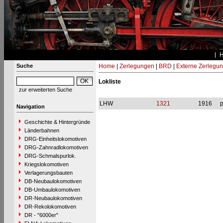
Suche
Home
|
Zerlegungen
|
BRD
|
Externe Zerlegu
Lokliste
zur erweiterten Suche
LHW
1321
1916
p
Navigation
Geschichte & Hintergründe
Länderbahnen
DRG-Einheitslokomotiven
DRG-Zahnradlokomotiven
DRG-Schmalspurlok.
Kriegslokomotiven
Verlagerungsbauten
DB-Neubaulokomotiven
DB-Umbaulokomotiven
DR-Neubaulokomotiven
DR-Rekolokomotiven
DR - "6000er"