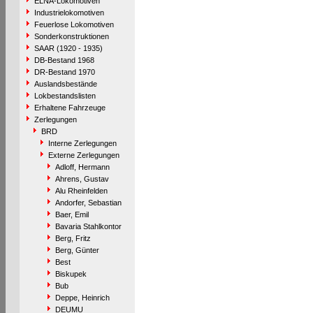
ELNA-Lokomotiven
Industrielokomotiven
Feuerlose Lokomotiven
Sonderkonstruktionen
SAAR (1920 - 1935)
DB-Bestand 1968
DR-Bestand 1970
Auslandsbestände
Lokbestandslisten
Erhaltene Fahrzeuge
Zerlegungen
BRD
Interne Zerlegungen
Externe Zerlegungen
Adloff, Hermann
Ahrens, Gustav
Alu Rheinfelden
Andorfer, Sebastian
Baer, Emil
Bavaria Stahlkontor
Berg, Fritz
Berg, Günter
Best
Biskupek
Bub
Deppe, Heinrich
DEUMU