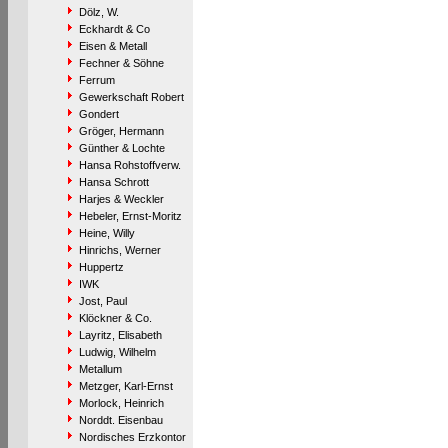
Dölz, W.
Eckhardt & Co
Eisen & Metall
Fechner & Söhne
Ferrum
Gewerkschaft Robert
Gondert
Gröger, Hermann
Günther & Lochte
Hansa Rohstoffverw.
Hansa Schrott
Harjes & Weckler
Hebeler, Ernst-Moritz
Heine, Willy
Hinrichs, Werner
Huppertz
IWK
Jost, Paul
Klöckner & Co.
Layritz, Elisabeth
Ludwig, Wilhelm
Metallum
Metzger, Karl-Ernst
Morlock, Heinrich
Norddt. Eisenbau
Nordisches Erzkontor