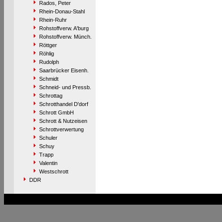
Rados, Peter
Rhein-Donau-Stahl
Rhein-Ruhr
Rohstoffverw. A'burg
Rohstoffverw. Münch.
Röttger
Röhlig
Rudolph
Saarbrücker Eisenh.
Schmidt
Schneid- und Pressb.
Schrottag
Schrotthandel D'dorf
Schrott GmbH
Schrott & Nutzeisen
Schrottverwertung
Schuler
Schuy
Trapp
Valentin
Westschrott
DDR