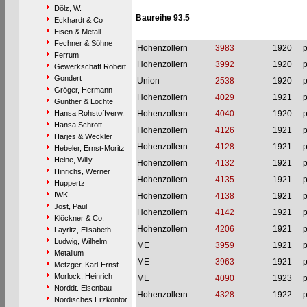
Dölz, W.
Baureihe 93.5
Eckhardt & Co
Eisen & Metall
Fechner & Söhne
Hohenzollern
3983
1920
p
Ferrum
Hohenzollern
3992
1920
p
Gewerkschaft Robert
Gondert
Union
2538
1920
p
Gröger, Hermann
Hohenzollern
4029
1921
p
Günther & Lochte
Hansa Rohstoffverw.
Hohenzollern
4040
1920
p
Hansa Schrott
Hohenzollern
4126
1921
p
Harjes & Weckler
Hohenzollern
4128
1921
p
Hebeler, Ernst-Moritz
Heine, Willy
Hohenzollern
4132
1921
p
Hinrichs, Werner
Hohenzollern
4135
1921
p
Huppertz
IWK
Hohenzollern
4138
1921
p
Jost, Paul
Hohenzollern
4142
1921
p
Klöckner & Co.
Hohenzollern
4206
1921
p
Layritz, Elisabeth
Ludwig, Wilhelm
ME
3959
1921
p
Metallum
ME
3963
1921
p
Metzger, Karl-Ernst
Morlock, Heinrich
ME
4090
1923
p
Norddt. Eisenbau
Hohenzollern
4328
1922
p
Nordisches Erzkontor