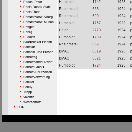
Humboldt
1742
1923
p
Rados, Peter
Rhein-Donau-Stahl
Rheinmetall
686
1924
p
Rhein-Ruhr
Rheinmetall
690
1924
p
Rohstoffverw. A'burg
Rohstoffverw. Münch.
Humboldt
1767
1923
p
Röttger
Union
2770
1924
p
Röhlig
Rudolph
Humboldt
1789
1924
p
Saarbrücker Eisenh.
Rheinmetall
859
1924
p
Schmidt
BMAG
8319
1923
p
Schneid- und Pressb.
Schrottag
BMAG
8321
1923
p
Schrotthandel D'dorf
Humboldt
1724
1925
p
Schrott GmbH
Schrott & Nutzeisen
Schrottverwertung
Schuler
Schuy
Trapp
Valentin
Westschrott
DDR