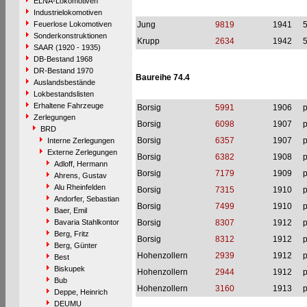
ELNA-Lokomotiven
Industrielokomotiven
Feuerlose Lokomotiven
Jung
9819
1941
Sonderkonstruktionen
Krupp
2634
1942
SAAR (1920 - 1935)
DB-Bestand 1968
DR-Bestand 1970
Baureihe 74.4
Auslandsbestände
Lokbestandslisten
Erhaltene Fahrzeuge
Borsig
5991
1906
p
Zerlegungen
Borsig
6098
1907
p
BRD
Borsig
6357
1907
p
Interne Zerlegungen
Externe Zerlegungen
Borsig
6382
1908
p
Adloff, Hermann
Borsig
7179
1909
p
Ahrens, Gustav
Alu Rheinfelden
Borsig
7315
1910
p
Andorfer, Sebastian
Borsig
7499
1910
p
Baer, Emil
Bavaria Stahlkontor
Borsig
8307
1912
p
Berg, Fritz
Borsig
8312
1912
p
Berg, Günter
Hohenzollern
2939
1912
p
Best
Biskupek
Hohenzollern
2944
1912
p
Bub
Hohenzollern
3160
1913
p
Deppe, Heinrich
DEUMU