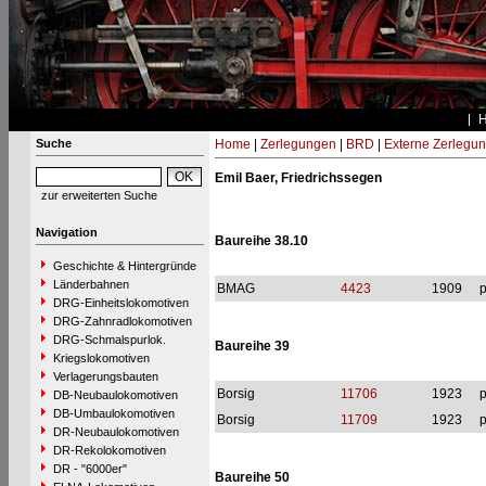
Suche
Home
|
Zerlegungen
|
BRD
|
Externe Zerlegu
Emil Baer, Friedrichssegen
zur erweiterten Suche
Navigation
Baureihe 38.10
Geschichte & Hintergründe
Länderbahnen
BMAG
4423
1909
p
DRG-Einheitslokomotiven
DRG-Zahnradlokomotiven
DRG-Schmalspurlok.
Baureihe 39
Kriegslokomotiven
Verlagerungsbauten
Borsig
11706
1923
p
DB-Neubaulokomotiven
DB-Umbaulokomotiven
Borsig
11709
1923
p
DR-Neubaulokomotiven
DR-Rekolokomotiven
DR - "6000er"
Baureihe 50