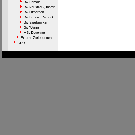
Bw Hameln
Bw Neustadt (Haardt)
Bw Ottbergen
Bw Pressig-Rothenk.
Bw Saarbrücken
Bw Worms
HSL Desching
Externe Zerlegungen
DDR