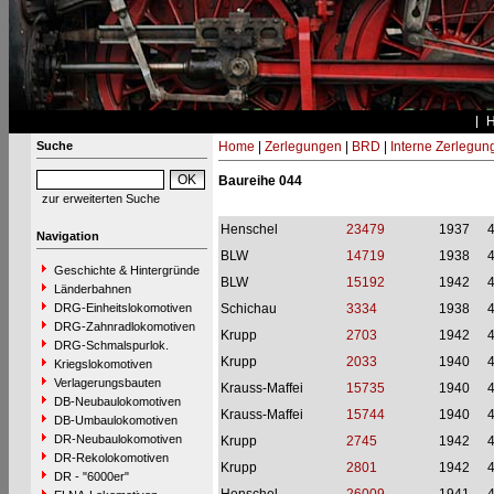
Suche
Home
|
Zerlegungen
|
BRD
|
Interne Zerlegun
Baureihe 044
zur erweiterten Suche
Henschel
23479
1937
Navigation
BLW
14719
1938
Geschichte & Hintergründe
BLW
15192
1942
Länderbahnen
DRG-Einheitslokomotiven
Schichau
3334
1938
DRG-Zahnradlokomotiven
Krupp
2703
1942
DRG-Schmalspurlok.
Krupp
2033
1940
Kriegslokomotiven
Verlagerungsbauten
Krauss-Maffei
15735
1940
DB-Neubaulokomotiven
Krauss-Maffei
15744
1940
DB-Umbaulokomotiven
DR-Neubaulokomotiven
Krupp
2745
1942
DR-Rekolokomotiven
Krupp
2801
1942
DR - "6000er"