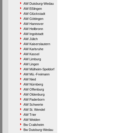
AW Duisburg-Wedau
AW Eßlingen
AW Glückstadt
AW Göttingen
AW Hannover
AW Heilbronn
AW Ingolstadt
AW Jülich
AW Kaiserslautern
AW Karlsruhe
AW Kassel
AW Limburg
AW Lingen
AW Mülheim-Speldorf
AW Mü.-Freimann
AW Nied
AW Nürnberg
AW Offenburg
AW Oldenburg
AW Paderborn
AW Schwerte
AW St. Wendel
AW Trier
AW Weiden
Bw Crailsheim
Bw Duisburg-Wedau