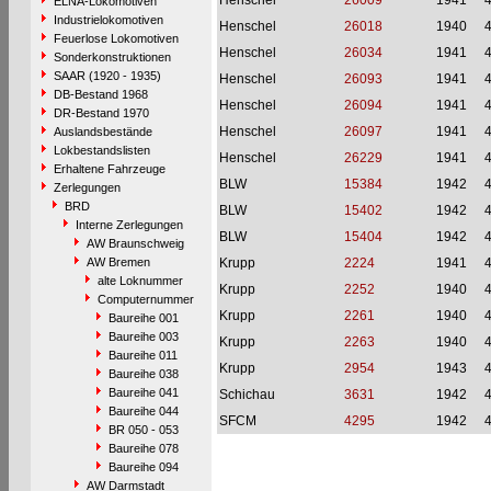
Henschel
26009
1941
ELNA-Lokomotiven
Industrielokomotiven
Henschel
26018
1940
Feuerlose Lokomotiven
Henschel
26034
1941
Sonderkonstruktionen
SAAR (1920 - 1935)
Henschel
26093
1941
DB-Bestand 1968
Henschel
26094
1941
DR-Bestand 1970
Henschel
26097
1941
Auslandsbestände
Lokbestandslisten
Henschel
26229
1941
Erhaltene Fahrzeuge
BLW
15384
1942
Zerlegungen
BRD
BLW
15402
1942
Interne Zerlegungen
BLW
15404
1942
AW Braunschweig
AW Bremen
Krupp
2224
1941
alte Loknummer
Krupp
2252
1940
Computernummer
Krupp
2261
1940
Baureihe 001
Baureihe 003
Krupp
2263
1940
Baureihe 011
Krupp
2954
1943
Baureihe 038
Baureihe 041
Schichau
3631
1942
Baureihe 044
SFCM
4295
1942
BR 050 - 053
Baureihe 078
Baureihe 094
AW Darmstadt