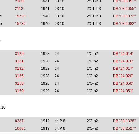
2108
1941
03.10
2'C1'-h3
DB "03 1051"
2112
1941
03.10
2'C1'-h3
DB "03 1055"
ei
15723
1940
03.10
2'C1'-h3
DB "03 1073"
ei
15732
1940
03.10
2'C1'-h3
DB "03 1082"
4
3129
1928
24
1'C-h2
DB "24 014"
3131
1928
24
1'C-h2
DB "24 016"
3132
1928
24
1'C-h2
DB "24 017"
3135
1928
24
1'C-h2
DB "24 020"
3158
1928
24
1'C-h2
DB "24 050"
3159
1929
24
1'C-h2
DB "24 051"
.10
8287
1912
pr. P 8
2'C-h2
DB "38 1338"
16881
1919
pr. P 8
2'C-h2
DB "38 2527"