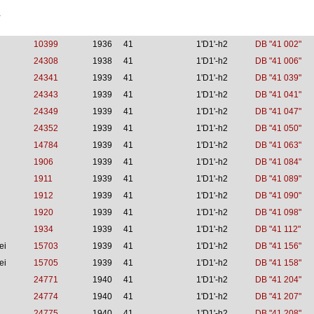
1
10399
1936
41
1'D1'-h2
DB "41 002"
24308
1938
41
1'D1'-h2
DB "41 006"
24341
1939
41
1'D1'-h2
DB "41 039"
24343
1939
41
1'D1'-h2
DB "41 041"
24349
1939
41
1'D1'-h2
DB "41 047"
24352
1939
41
1'D1'-h2
DB "41 050"
14784
1939
41
1'D1'-h2
DB "41 063"
1906
1939
41
1'D1'-h2
DB "41 084"
1911
1939
41
1'D1'-h2
DB "41 089"
1912
1939
41
1'D1'-h2
DB "41 090"
1920
1939
41
1'D1'-h2
DB "41 098"
1934
1939
41
1'D1'-h2
DB "41 112"
ei
15703
1939
41
1'D1'-h2
DB "41 156"
ei
15705
1939
41
1'D1'-h2
DB "41 158"
24771
1940
41
1'D1'-h2
DB "41 204"
24774
1940
41
1'D1'-h2
DB "41 207"
24775
1940
41
1'D1'-h2
DB "41 208"