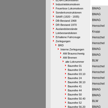
ELNA-Lokomotiven
Industrielokomotiven
BMAG
Feuerlose Lokomotiven
Sonderkonstruktionen
BMAG
SAAR (1920 - 1935)
BMAG
DB-Bestand 1968
DR-Bestand 1970
Henschel
Auslandsbestände
Krupp
Lokbestandslisten
Erhaltene Fahrzeuge
Henschel
Zerlegungen
Henschel
BRD
BMAG
Interne Zerlegungen
AW Braunschweig
BMAG
AW Bremen
BLW
alte Loknummer
Baureihe 01
Henschel
Baureihe 03
Henschel
Baureihe 03.10
Henschel
Baureihe 24
Baureihe 38.10
Henschel
Baureihe 41
BMAG
Baureihe 44
Baureihe 50
BMAG
Baureihe 50.40
BLW
Baureihe 52
BMAG
Baureihe 56.20