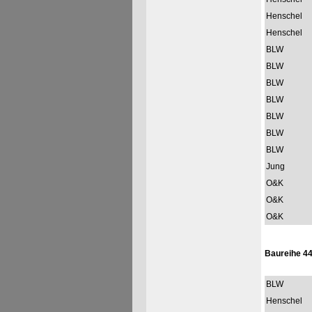
Henschel
Henschel
BLW
BLW
BLW
BLW
BLW
BLW
BLW
Jung
O&K
O&K
O&K
Baureihe 4
BLW
Henschel