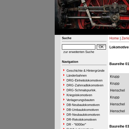
Suche
Home
|
Zerl
Lokomotive
zur erweiterten Suche
Navigation
Baureihe 0
Geschichte & Hintergründe
Länderbahnen
Krupp
DRG-Einheitslokomotiven
Krupp
DRG-Zahnradlokomotiven
DRG-Schmalspurlok.
Henschel
Kriegslokomotiven
Krupp
Verlagerungsbauten
Henschel
DB-Neubaulokomotiven
DB-Umbaulokomotiven
Henschel
DR-Neubaulokomotiven
DR-Rekolokomotiven
DR - "6000er"
Baureihe 0