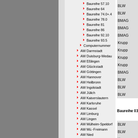
Baureihe 57.10
BLW
Baureihe 64
BLW
Baureihe 74.0+.4
Baureihe 78.0
BMAG
Baureihe 81
BMAG
Baureihe 86
Baureihe 92.10
BMAG
Baureihe 93.5
Krupp
Computernummer
Krupp
AW Darmstadt
AW Duisburg-Wedau
Krupp
AW Eßlingen
Krupp
AW Glückstadt
AW Göttingen
BMAG
AW Hannover
BLW
AW Heilbronn
BLW
AW Ingolstadt
AW Jülich
BLW
AW Kaiserslautern
AW Karlsruhe
AW Kassel
Baureihe 03
AW Limburg
AW Lingen
AW Mülheim-Speldorf
BLW
AW Mü.-Freimann
BLW
AW Nied