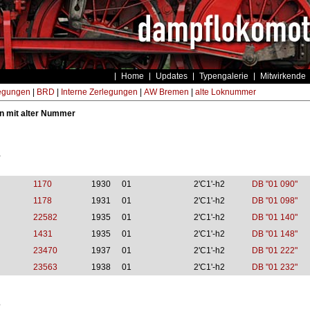
Home
Updates
Typengalerie
Mitwirkende
egungen
|
BRD
|
Interne Zerlegungen
|
AW Bremen
|
alte Loknummer
n mit alter Nummer
1
1170
1930
01
2'C1'-h2
DB "01 090"
1178
1931
01
2'C1'-h2
DB "01 098"
22582
1935
01
2'C1'-h2
DB "01 140"
1431
1935
01
2'C1'-h2
DB "01 148"
23470
1937
01
2'C1'-h2
DB "01 222"
23563
1938
01
2'C1'-h2
DB "01 232"
3