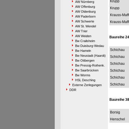
Krupp
AW Nürnberg
AW Offenburg
Krupp
AW Oldenburg
Krauss-Maff
AW Paderborn
AW Schwerte
Krauss-Maff
AW St. Wendel
AW Trier
AW Weiden
Baureihe 2
Bw Crailsheim
Bw Duisburg-Wedau
Schichau
Bw Hameln
Bw Neustadt (Haardt)
Schichau
Bw Ottbergen
Schichau
Bw Pressig-Rothenk.
Bw Saarbrücken
Schichau
Bw Worms
Schichau
HSL Desching
Schichau
Externe Zerlegungen
DDR
Baureihe 38
Borsig
Henschel