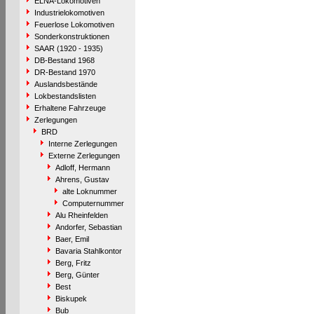
ELNA-Lokomotiven
Industrielokomotiven
Feuerlose Lokomotiven
Sonderkonstruktionen
SAAR (1920 - 1935)
DB-Bestand 1968
DR-Bestand 1970
Auslandsbestände
Lokbestandslisten
Erhaltene Fahrzeuge
Zerlegungen
BRD
Interne Zerlegungen
Externe Zerlegungen
Adloff, Hermann
Ahrens, Gustav
alte Loknummer
Computernummer
Alu Rheinfelden
Andorfer, Sebastian
Baer, Emil
Bavaria Stahlkontor
Berg, Fritz
Berg, Günter
Best
Biskupek
Bub