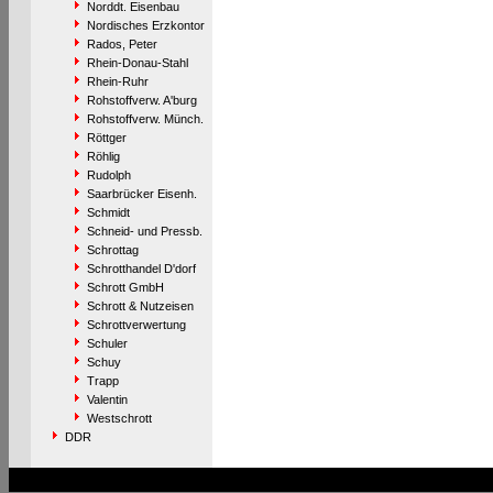
Norddt. Eisenbau
Nordisches Erzkontor
Rados, Peter
Rhein-Donau-Stahl
Rhein-Ruhr
Rohstoffverw. A'burg
Rohstoffverw. Münch.
Röttger
Röhlig
Rudolph
Saarbrücker Eisenh.
Schmidt
Schneid- und Pressb.
Schrottag
Schrotthandel D'dorf
Schrott GmbH
Schrott & Nutzeisen
Schrottverwertung
Schuler
Schuy
Trapp
Valentin
Westschrott
DDR