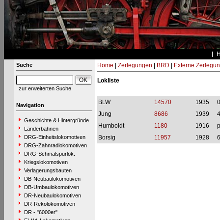
Suche
Home
|
Zerlegungen
|
BRD
|
Externe Zerlegu
Lokliste
zur erweiterten Suche
BLW
14570
1935
Navigation
Jung
8686
1939
Geschichte & Hintergründe
Humboldt
1180
1916
p
Länderbahnen
DRG-Einheitslokomotiven
Borsig
11957
1928
DRG-Zahnradlokomotiven
DRG-Schmalspurlok.
Kriegslokomotiven
Verlagerungsbauten
DB-Neubaulokomotiven
DB-Umbaulokomotiven
DR-Neubaulokomotiven
DR-Rekolokomotiven
DR - "6000er"