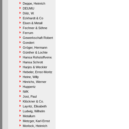
Deppe, Heinrich
DEUMU
Dölz, W.
Eckhardt & Co
Eisen & Metall
Fechner & Söhne
Ferrum
Gewerkschaft Robert
Gondert
Gröger, Hermann
Günther & Lochte
Hansa Rohstoffverw.
Hansa Schrott
Harjes & Weckler
Hebeler, Ernst-Moritz
Heine, Willy
Hinrichs, Werner
Huppertz
IWK
Jost, Paul
Klöckner & Co.
Layritz, Elisabeth
Ludwig, Wilhelm
Metallum
Metzger, Karl-Ernst
Morlock, Heinrich