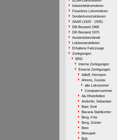
ELNA-Lokomotiven
Industrielokomotiven
Feuerlose Lokomotiven
Sonderkonstruktionen
SAAR (1920 - 1935)
DB-Bestand 1968
DR-Bestand 1970
Auslandsbestände
Lokbestandslisten
Erhaltene Fahrzeuge
Zerlegungen
BRD
Interne Zerlegungen
Externe Zerlegungen
Adloff, Hermann
Ahrens, Gustav
alte Loknummer
Computernummer
Alu Rheinfelden
Andorfer, Sebastian
Baer, Emil
Bavaria Stahlkontor
Berg, Fritz
Berg, Günter
Best
Biskupek
Bub