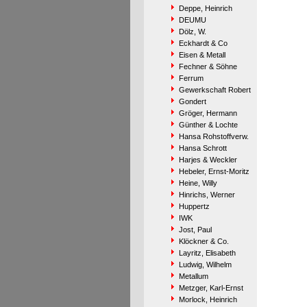
Deppe, Heinrich
DEUMU
Dölz, W.
Eckhardt & Co
Eisen & Metall
Fechner & Söhne
Ferrum
Gewerkschaft Robert
Gondert
Gröger, Hermann
Günther & Lochte
Hansa Rohstoffverw.
Hansa Schrott
Harjes & Weckler
Hebeler, Ernst-Moritz
Heine, Willy
Hinrichs, Werner
Huppertz
IWK
Jost, Paul
Klöckner & Co.
Layritz, Elisabeth
Ludwig, Wilhelm
Metallum
Metzger, Karl-Ernst
Morlock, Heinrich