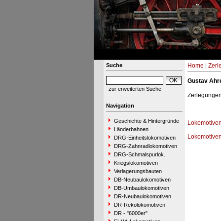
Suche
Home
|
Zerl
Gustav Ahr
zur erweiterten Suche
Zerlegungen 
Navigation
Geschichte & Hintergründe
Lokomotiven
Länderbahnen
Lokomotive
DRG-Einheitslokomotiven
DRG-Zahnradlokomotiven
DRG-Schmalspurlok.
Kriegslokomotiven
Verlagerungsbauten
DB-Neubaulokomotiven
DB-Umbaulokomotiven
DR-Neubaulokomotiven
DR-Rekolokomotiven
DR - "6000er"