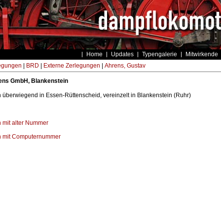
Home
Updates
Typengalerie
Mitwirkende
egungen
|
BRD
|
Externe Zerlegungen
|
Ahrens, Gustav
ens GmbH, Blankenstein
überwiegend in Essen-Rüttenscheid, vereinzelt in Blankenstein (Ruhr)
 mit alter Nummer
n mit Computernummer