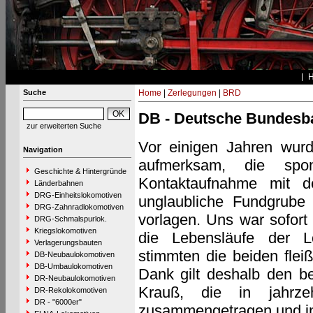
Suche
Home
|
Zerlegungen
|
BRD
DB - Deutsche Bundesb
zur erweiterten Suche
Vor einigen Jahren wur
Navigation
aufmerksam, die spo
Geschichte & Hintergründe
Kontaktaufnahme mit de
Länderbahnen
DRG-Einheitslokomotiven
unglaubliche Fundgrube
DRG-Zahnradlokomotiven
vorlagen. Uns war sofort
DRG-Schmalspurlok.
Kriegslokomotiven
die Lebensläufe der Lok
Verlagerungsbauten
stimmten die beiden fle
DB-Neubaulokomotiven
DB-Umbaulokomotiven
Dank gilt deshalb den b
DR-Neubaulokomotiven
Krauß, die in jahrzeh
DR-Rekolokomotiven
DR - "6000er"
zusammengetragen und in 