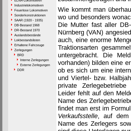
ELNA-Lokomotiven
Industrielokomotiven
Wie kommt man überhaup
Feuerlose Lokomotiven
Sonderkonstruktionen
wo und besonders wonach 
SAAR (1920 - 1935)
Die Mutter fast aller D
DB-Bestand 1968
DR-Bestand 1970
Nürnberg (VAN) angesied
Auslandsbestände
auch, eine enorme Menge
Lokbestandslisten
Erhaltene Fahrzeuge
Traktionsarten gesammel
Zerlegungen
untergebracht. Die Mel
BRD
Interne Zerlegungen
vorhanden) bilden eine e
Externe Zerlegungen
ob es sich um eine intern
DDR
und Viertel- bzw. Halbja
private Zerlegebetriebe
Leider fehlt auf den Meld
Name des Zerlegebetriebe
findet man erst im Formu
Verkaufsstelle
, auf dem
Name des Zerlegers sowi