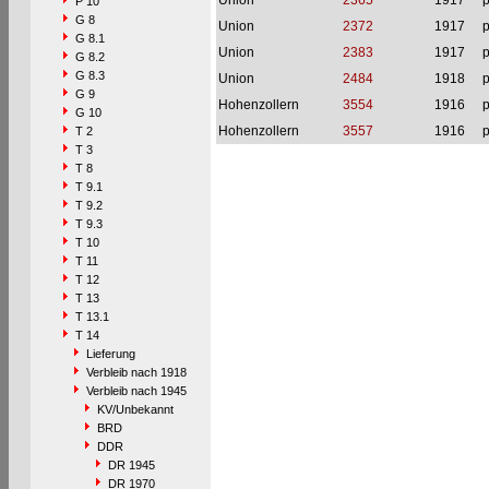
Union
2365
1917
p
P 10
G 8
Union
2372
1917
p
G 8.1
Union
2383
1917
p
G 8.2
G 8.3
Union
2484
1918
p
G 9
Hohenzollern
3554
1916
p
G 10
Hohenzollern
3557
1916
p
T 2
T 3
T 8
T 9.1
T 9.2
T 9.3
T 10
T 11
T 12
T 13
T 13.1
T 14
Lieferung
Verbleib nach 1918
Verbleib nach 1945
KV/Unbekannt
BRD
DDR
DR 1945
DR 1970