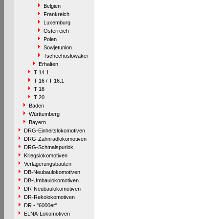
Belgien
Frankreich
Luxemburg
Österreich
Polen
Sowjetunion
Tschechoslowakei
Erhalten
T 14.1
T 16 / T 16.1
T 18
T 20
Baden
Württemberg
Bayern
DRG-Einheitslokomotiven
DRG-Zahnradlokomotiven
DRG-Schmalspurlok.
Kriegslokomotiven
Verlagerungsbauten
DB-Neubaulokomotiven
DB-Umbaulokomotiven
DR-Neubaulokomotiven
DR-Rekolokomotiven
DR - "6000er"
ELNA-Lokomotiven