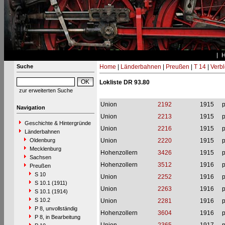
Suche
Home
|
Länderbahnen
|
Preußen
|
T 14
|
Verbl
Lokliste DR 93.80
zur erweiterten Suche
Union
2192
1915
p
Navigation
Union
2213
1915
p
Geschichte & Hintergründe
Union
2216
1915
p
Länderbahnen
Oldenburg
Union
2220
1915
p
Mecklenburg
Hohenzollern
3426
1915
p
Sachsen
Hohenzollern
3512
1916
p
Preußen
S 10
Union
2252
1916
p
S 10.1 (1911)
Union
2263
1916
p
S 10.1 (1914)
S 10.2
Union
2281
1916
p
P 8, unvollständig
Hohenzollern
3604
1916
p
P 8, in Bearbeitung