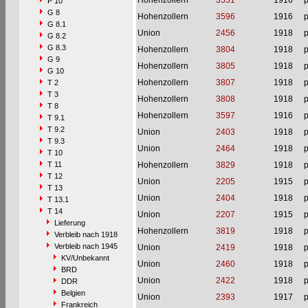
Hohenzollern
3551
1916
p
P 10
G 8
Hohenzollern
3596
1916
p
G 8.1
Union
2456
1918
p
G 8.2
G 8.3
Hohenzollern
3804
1918
p
G 9
Hohenzollern
3805
1918
p
G 10
Hohenzollern
3807
1918
p
T 2
T 3
Hohenzollern
3808
1918
p
T 8
Hohenzollern
3597
1916
p
T 9.1
T 9.2
Union
2403
1918
p
T 9.3
Union
2464
1918
p
T 10
T 11
Hohenzollern
3829
1918
p
T 12
Union
2205
1915
p
T 13
Union
2404
1918
p
T 13.1
T 14
Union
2207
1915
p
Lieferung
Hohenzollern
3819
1918
p
Verbleib nach 1918
Verbleib nach 1945
Union
2419
1918
p
KV/Unbekannt
Union
2460
1918
p
BRD
Union
2422
1918
p
DDR
Belgien
Union
2393
1917
p
Frankreich