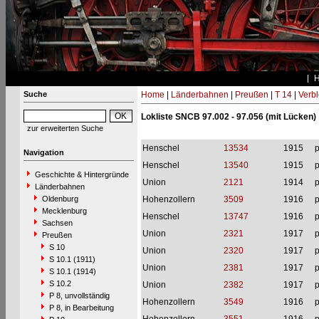
Suche
Home
|
Länderbahnen
|
Preußen
|
T 14
|
Verbl
Lokliste SNCB 97.002 - 97.056 (mit Lücken)
zur erweiterten Suche
Henschel
13534
1915
p
Navigation
Henschel
13540
1915
p
Geschichte & Hintergründe
Union
2121
1914
p
Länderbahnen
Oldenburg
Hohenzollern
3509
1916
p
Mecklenburg
Henschel
13747
1916
p
Sachsen
Union
2321
1917
p
Preußen
S 10
Union
2320
1917
p
S 10.1 (1911)
Union
2381
1917
p
S 10.1 (1914)
S 10.2
Union
2382
1917
p
P 8, unvollständig
Hohenzollern
3549
1916
p
P 8, in Bearbeitung