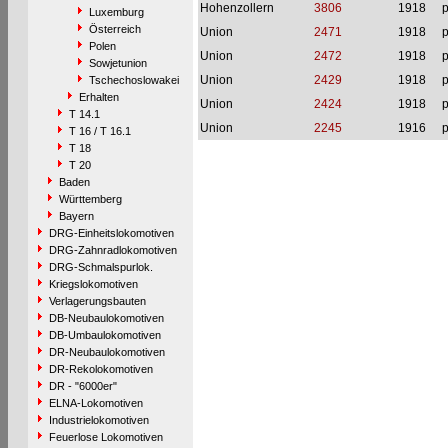
Hohenzollern
3806
1918
p
Luxemburg
Österreich
Union
2471
1918
p
Polen
Union
2472
1918
p
Sowjetunion
Union
2429
1918
p
Tschechoslowakei
Erhalten
Union
2424
1918
p
T 14.1
Union
2245
1916
p
T 16 / T 16.1
T 18
T 20
Baden
Württemberg
Bayern
DRG-Einheitslokomotiven
DRG-Zahnradlokomotiven
DRG-Schmalspurlok.
Kriegslokomotiven
Verlagerungsbauten
DB-Neubaulokomotiven
DB-Umbaulokomotiven
DR-Neubaulokomotiven
DR-Rekolokomotiven
DR - "6000er"
ELNA-Lokomotiven
Industrielokomotiven
Feuerlose Lokomotiven