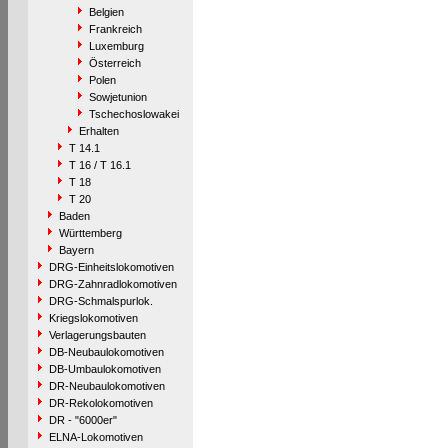
Belgien
Frankreich
Luxemburg
Österreich
Polen
Sowjetunion
Tschechoslowakei
Erhalten
T 14.1
T 16 / T 16.1
T 18
T 20
Baden
Württemberg
Bayern
DRG-Einheitslokomotiven
DRG-Zahnradlokomotiven
DRG-Schmalspurlok.
Kriegslokomotiven
Verlagerungsbauten
DB-Neubaulokomotiven
DB-Umbaulokomotiven
DR-Neubaulokomotiven
DR-Rekolokomotiven
DR - "6000er"
ELNA-Lokomotiven