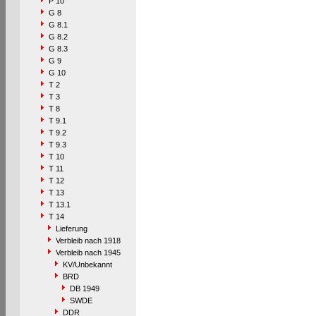
P 10
G 8
G 8.1
G 8.2
G 8.3
G 9
G 10
T 2
T 3
T 8
T 9.1
T 9.2
T 9.3
T 10
T 11
T 12
T 13
T 13.1
T 14
Lieferung
Verbleib nach 1918
Verbleib nach 1945
KV/Unbekannt
BRD
DB 1949
SWDE
DDR