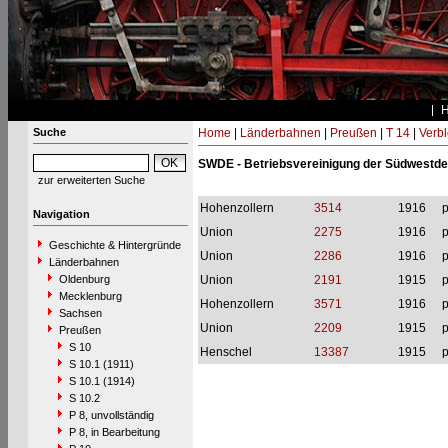
Suche
Home
|
Länderbahnen
|
Preußen
|
T 14
|
Verbl
SWDE - Betriebsvereinigung der Südwestd
zur erweiterten Suche
Hohenzollern
3514
1916
p
Navigation
Union
2275
1916
p
Geschichte & Hintergründe
Union
2286
1916
p
Länderbahnen
Oldenburg
Union
2191
1915
p
Mecklenburg
Hohenzollern
3571
1916
p
Sachsen
Union
2209
1915
p
Preußen
S 10
Henschel
13387
1915
p
S 10.1 (1911)
S 10.1 (1914)
S 10.2
P 8, unvollständig
P 8, in Bearbeitung