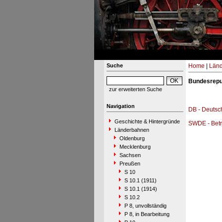
Suche
Home
|
Län
Bundesrepu
zur erweiterten Suche
Navigation
DB - Deutsc
Geschichte & Hintergründe
SWDE - Betr
Länderbahnen
Oldenburg
Mecklenburg
Sachsen
Preußen
S 10
S 10.1 (1911)
S 10.1 (1914)
S 10.2
P 8, unvollständig
P 8, in Bearbeitung