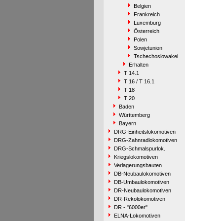
Belgien
Frankreich
Luxemburg
Österreich
Polen
Sowjetunion
Tschechoslowakei
Erhalten
T 14.1
T 16 / T 16.1
T 18
T 20
Baden
Württemberg
Bayern
DRG-Einheitslokomotiven
DRG-Zahnradlokomotiven
DRG-Schmalspurlok.
Kriegslokomotiven
Verlagerungsbauten
DB-Neubaulokomotiven
DB-Umbaulokomotiven
DR-Neubaulokomotiven
DR-Rekolokomotiven
DR - "6000er"
ELNA-Lokomotiven