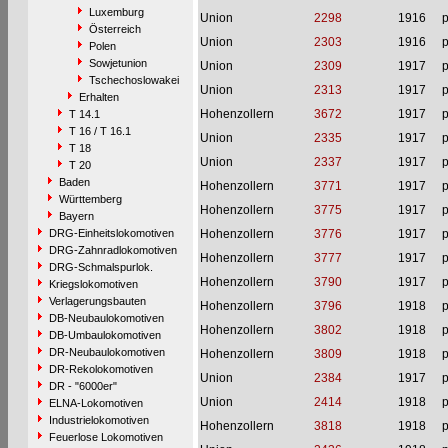
Luxemburg
Union
2298
1916
p
Österreich
Union
2303
1916
p
Polen
Sowjetunion
Union
2309
1917
p
Tschechoslowakei
Union
2313
1917
p
Erhalten
Hohenzollern
3672
1917
p
T 14.1
T 16 / T 16.1
Union
2335
1917
p
T 18
Union
2337
1917
p
T 20
Baden
Hohenzollern
3771
1917
p
Württemberg
Hohenzollern
3775
1917
p
Bayern
DRG-Einheitslokomotiven
Hohenzollern
3776
1917
p
DRG-Zahnradlokomotiven
Hohenzollern
3777
1917
p
DRG-Schmalspurlok.
Hohenzollern
3790
1917
p
Kriegslokomotiven
Verlagerungsbauten
Hohenzollern
3796
1918
p
DB-Neubaulokomotiven
Hohenzollern
3802
1918
p
DB-Umbaulokomotiven
DR-Neubaulokomotiven
Hohenzollern
3809
1918
p
DR-Rekolokomotiven
Union
2384
1917
p
DR - "6000er"
Union
2414
1918
p
ELNA-Lokomotiven
Industrielokomotiven
Hohenzollern
3818
1918
p
Feuerlose Lokomotiven