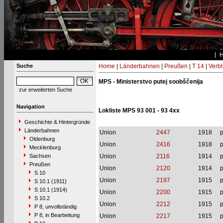
Suche
Home
|
Länderbahnen
|
Preußen
|
T 14
|
Verbl
MPS - Ministerstvo putej soobščenija
zur erweiterten Suche
Navigation
Lokliste MPS 93 001 - 93 4xx
Geschichte & Hintergründe
Länderbahnen
Union
2447
1918
p
Oldenburg
Union
2416
1918
p
Mecklenburg
Sachsen
Union
2116
1914
p
Preußen
Union
2120
1914
p
S 10
Union
2197
1915
p
S 10.1 (1911)
S 10.1 (1914)
Union
2200
1915
p
S 10.2
Union
2212
1915
p
P 8, unvollständig
P 8, in Bearbeitung
Union
2217
1915
p