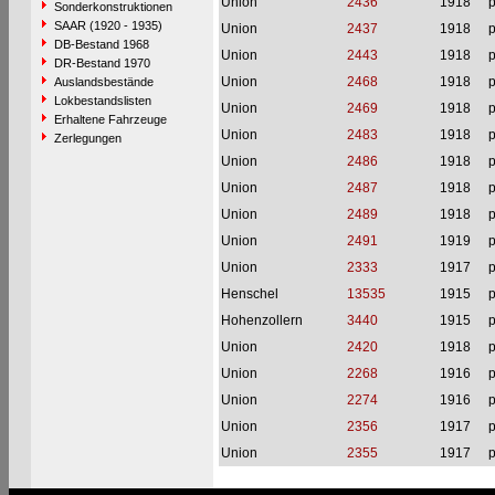
Union
2436
1918
p
Sonderkonstruktionen
SAAR (1920 - 1935)
Union
2437
1918
p
DB-Bestand 1968
Union
2443
1918
p
DR-Bestand 1970
Union
2468
1918
p
Auslandsbestände
Lokbestandslisten
Union
2469
1918
p
Erhaltene Fahrzeuge
Union
2483
1918
p
Zerlegungen
Union
2486
1918
p
Union
2487
1918
p
Union
2489
1918
p
Union
2491
1919
p
Union
2333
1917
p
Henschel
13535
1915
p
Hohenzollern
3440
1915
p
Union
2420
1918
p
Union
2268
1916
p
Union
2274
1916
p
Union
2356
1917
p
Union
2355
1917
p