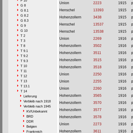
P 10
Union
2223
1915
p
G 8
Henschel
13393
1915
p
G 8.1
G 8.2
Hohenzollern
3438
1915
p
G 8.3
Henschel
13537
1915
p
G 9
G 10
Henschel
13538
1915
p
T 2
Union
2269
1916
p
T 3
Hohenzollern
3502
1916
p
T 8
T 9.1
Hohenzollern
3511
1916
p
T 9.2
Hohenzollern
3515
1916
p
T 9.3
T 10
Hohenzollern
3518
1916
p
T 11
Union
2250
1916
p
T 12
T 13
Union
2255
1916
p
T 13.1
Union
2260
1916
p
T 14
Hohenzollern
3565
1916
p
Lieferung
Verbleib nach 1918
Hohenzollern
3570
1916
p
Verbleib nach 1945
Hohenzollern
3577
1916
p
KV/Unbekannt
BRD
Hohenzollern
3578
1916
p
DDR
Union
2273
1916
p
Belgien
Hohenzollern
3611
1916
p
Frankreich