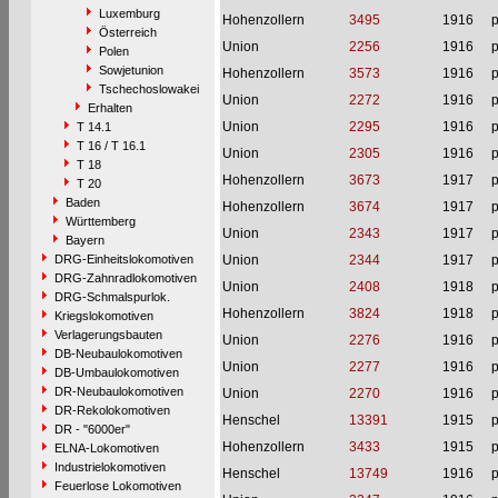
Luxemburg
Hohenzollern
3495
1916
p
Österreich
Union
2256
1916
p
Polen
Sowjetunion
Hohenzollern
3573
1916
p
Tschechoslowakei
Union
2272
1916
p
Erhalten
Union
2295
1916
p
T 14.1
T 16 / T 16.1
Union
2305
1916
p
T 18
Hohenzollern
3673
1917
p
T 20
Baden
Hohenzollern
3674
1917
p
Württemberg
Union
2343
1917
p
Bayern
DRG-Einheitslokomotiven
Union
2344
1917
p
DRG-Zahnradlokomotiven
Union
2408
1918
p
DRG-Schmalspurlok.
Hohenzollern
3824
1918
p
Kriegslokomotiven
Verlagerungsbauten
Union
2276
1916
p
DB-Neubaulokomotiven
Union
2277
1916
p
DB-Umbaulokomotiven
DR-Neubaulokomotiven
Union
2270
1916
p
DR-Rekolokomotiven
Henschel
13391
1915
p
DR - "6000er"
Hohenzollern
3433
1915
p
ELNA-Lokomotiven
Industrielokomotiven
Henschel
13749
1916
p
Feuerlose Lokomotiven