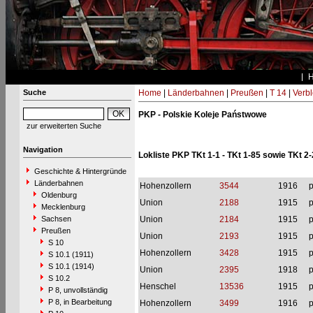
Suche
Home
|
Länderbahnen
|
Preußen
|
T 14
|
Verbl
PKP - Polskie Koleje Państwowe
zur erweiterten Suche
Navigation
Lokliste PKP TKt 1-1 - TKt 1-85 sowie TKt 2-
Geschichte & Hintergründe
Länderbahnen
Hohenzollern
3544
1916
p
Oldenburg
Union
2188
1915
p
Mecklenburg
Sachsen
Union
2184
1915
p
Preußen
Union
2193
1915
p
S 10
Hohenzollern
3428
1915
p
S 10.1 (1911)
S 10.1 (1914)
Union
2395
1918
p
S 10.2
Henschel
13536
1915
p
P 8, unvollständig
P 8, in Bearbeitung
Hohenzollern
3499
1916
p