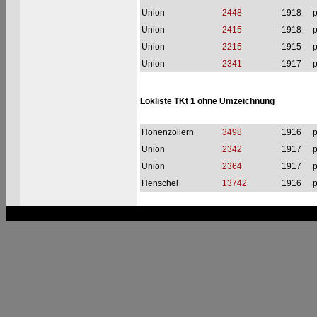
Union
2448
1918
p
Union
2415
1918
p
Union
2215
1915
p
Union
2341
1917
p
Lokliste TKt 1 ohne Umzeichnung
Hohenzollern
3498
1916
p
Union
2342
1917
p
Union
2364
1917
p
Henschel
13742
1916
p