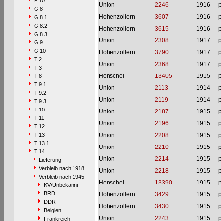
P 10
Union
2246
1916
p
G 8
Hohenzollern
3607
1916
p
G 8.1
G 8.2
Hohenzollern
3615
1916
p
G 8.3
Union
2308
1917
p
G 9
G 10
Hohenzollern
3790
1917
p
T 2
Union
2368
1917
p
T 3
Henschel
13405
1915
p
T 8
T 9.1
Union
2113
1914
p
T 9.2
Union
2119
1914
p
T 9.3
T 10
Union
2187
1915
p
T 11
Union
2196
1915
p
T 12
T 13
Union
2208
1915
p
T 13.1
Union
2210
1915
p
T 14
Union
2214
1915
p
Lieferung
Verbleib nach 1918
Union
2218
1915
p
Verbleib nach 1945
Henschel
13390
1915
p
KV/Unbekannt
BRD
Hohenzollern
3429
1915
p
DDR
Hohenzollern
3430
1915
p
Belgien
Union
2243
1915
p
Frankreich