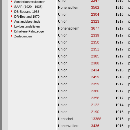
Union
2247
1916
p
Sonderkonstruktionen
SAAR (1920 - 1935)
Hohenzollern
3562
1916
p
DB-Bestand 1968
Union
2304
1916
p
DR-Bestand 1970
Union
2323
1917
p
Auslandsbestände
Lokbestandslisten
Hohenzollern
3677
1917
p
Erhaltene Fahrzeuge
Union
2339
1917
p
Zerlegungen
Union
2350
1917
p
Union
2351
1917
p
Union
2385
1917
p
Union
2388
1917
p
Union
2434
1918
p
Union
2459
1918
p
Union
2359
1917
p
Union
2360
1917
p
Union
2358
1917
p
Union
2122
1914
p
Union
2190
1915
p
Henschel
13388
1915
p
Hohenzollern
3436
1915
p