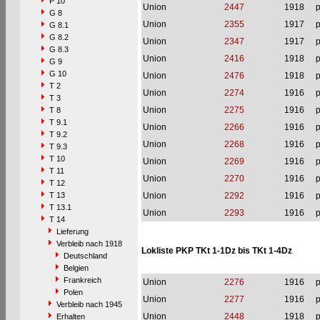
P 10
Union
2447
1918
p
G 8
Union
2355
1917
p
G 8.1
G 8.2
Union
2347
1917
p
G 8.3
Union
2416
1918
p
G 9
G 10
Union
2476
1918
p
T 2
Union
2274
1916
p
T 3
Union
2275
1916
p
T 8
T 9.1
Union
2266
1916
p
T 9.2
Union
2268
1916
p
T 9.3
T 10
Union
2269
1916
p
T 11
Union
2270
1916
p
T 12
T 13
Union
2292
1916
p
T 13.1
Union
2293
1916
p
T 14
Lieferung
Verbleib nach 1918
Lokliste PKP TKt 1-1Dz bis TKt 1-4Dz
Deutschland
Belgien
Frankreich
Union
2276
1916
p
Polen
Union
2277
1916
p
Verbleib nach 1945
Union
2448
1918
p
Erhalten