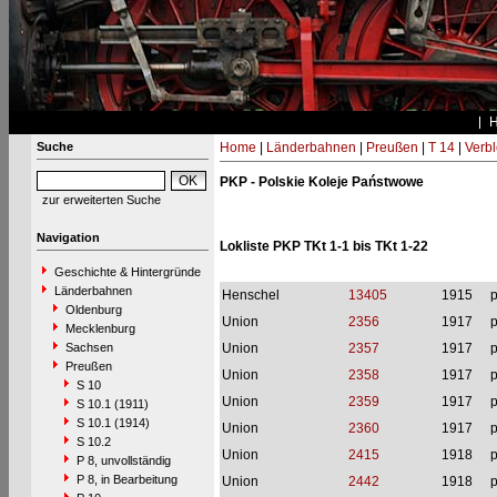
Suche
Home
|
Länderbahnen
|
Preußen
|
T 14
|
Verbl
PKP - Polskie Koleje Państwowe
zur erweiterten Suche
Navigation
Lokliste PKP TKt 1-1 bis TKt 1-22
Geschichte & Hintergründe
Länderbahnen
Henschel
13405
1915
p
Oldenburg
Union
2356
1917
p
Mecklenburg
Sachsen
Union
2357
1917
p
Preußen
Union
2358
1917
p
S 10
Union
2359
1917
p
S 10.1 (1911)
S 10.1 (1914)
Union
2360
1917
p
S 10.2
Union
2415
1918
p
P 8, unvollständig
P 8, in Bearbeitung
Union
2442
1918
p