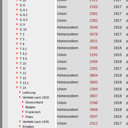
Union
2321
1917
p
P 10
G 8
Union
2320
1917
p
G 8.1
Union
2381
1917
p
G 8.2
G 8.3
Union
2382
1917
p
G 9
Hohenzollern
3549
1916
p
G 10
Hohenzollern
3678
1917
p
T 2
T 3
Hohenzollern
3551
1916
p
T 8
Hohenzollern
3596
1916
p
T 9.1
T 9.2
Union
2191
1915
p
T 9.3
Union
2456
1918
p
T 10
T 11
Union
2391
1917
p
T 12
Hohenzollern
3804
1918
p
T 13
Hohenzollern
3805
1918
p
T 13.1
T 14
Union
2394
1918
p
Lieferung
Hohenzollern
3807
1918
p
Verbleib nach 1918
Deutschland
Union
2396
1918
p
Belgien
Hohenzollern
3808
1918
p
Frankreich
Hohenzollern
3597
1916
p
Polen
Verbleib nach 1945
Union
2312
1917
p
Erhalten