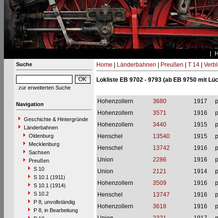
Suche
Home
|
Länderbahnen
|
Preußen
|
T 14
|
Verbl
Lokliste EB 9702 - 9793 (ab EB 9750 mit Lü
zur erweiterten Suche
Hohenzollern
3680
1917
p
Navigation
Hohenzollern
3571
1916
p
Geschichte & Hintergründe
Hohenzollern
3440
1915
p
Länderbahnen
Oldenburg
Henschel
13540
1915
p
Mecklenburg
Henschel
13742
1916
p
Sachsen
Union
2286
1916
p
Preußen
S 10
Union
2121
1914
p
S 10.1 (1911)
Hohenzollern
3509
1916
p
S 10.1 (1914)
S 10.2
Henschel
13747
1916
p
P 8, unvollständig
Hohenzollern
3618
1916
p
P 8, in Bearbeitung