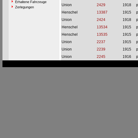
Erhaltene Fahrzeuge
Union
2429
1918
p
Zerlegungen
Henschel
13387
1915
p
Union
2424
1918
p
Henschel
13534
1915
p
Henschel
13535
1915
p
Union
2237
1915
p
Union
2239
1915
p
Union
2245
1916
p