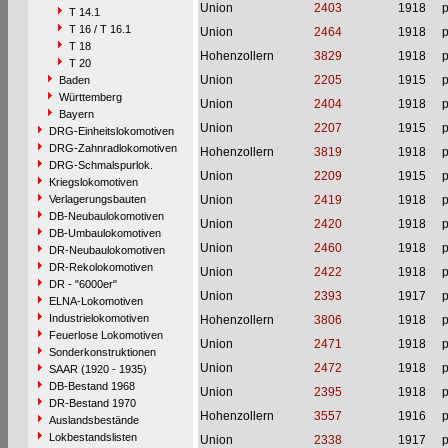
Union
2403
1918
p
T 14.1
T 16 / T 16.1
Union
2464
1918
p
T 18
Hohenzollern
3829
1918
p
T 20
Union
2205
1915
p
Baden
Württemberg
Union
2404
1918
p
Bayern
Union
2207
1915
p
DRG-Einheitslokomotiven
DRG-Zahnradlokomotiven
Hohenzollern
3819
1918
p
DRG-Schmalspurlok.
Union
2209
1915
p
Kriegslokomotiven
Verlagerungsbauten
Union
2419
1918
p
DB-Neubaulokomotiven
Union
2420
1918
p
DB-Umbaulokomotiven
Union
2460
1918
p
DR-Neubaulokomotiven
DR-Rekolokomotiven
Union
2422
1918
p
DR - "6000er"
Union
2393
1917
p
ELNA-Lokomotiven
Industrielokomotiven
Hohenzollern
3806
1918
p
Feuerlose Lokomotiven
Union
2471
1918
p
Sonderkonstruktionen
Union
2472
1918
p
SAAR (1920 - 1935)
DB-Bestand 1968
Union
2395
1918
p
DR-Bestand 1970
Hohenzollern
3557
1916
p
Auslandsbestände
Lokbestandslisten
Union
2338
1917
p