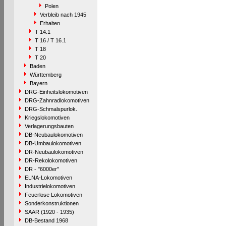
Polen
Verbleib nach 1945
Erhalten
T 14.1
T 16 / T 16.1
T 18
T 20
Baden
Württemberg
Bayern
DRG-Einheitslokomotiven
DRG-Zahnradlokomotiven
DRG-Schmalspurlok.
Kriegslokomotiven
Verlagerungsbauten
DB-Neubaulokomotiven
DB-Umbaulokomotiven
DR-Neubaulokomotiven
DR-Rekolokomotiven
DR - "6000er"
ELNA-Lokomotiven
Industrielokomotiven
Feuerlose Lokomotiven
Sonderkonstruktionen
SAAR (1920 - 1935)
DB-Bestand 1968