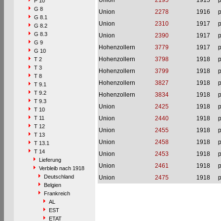
Union
2195
1915
p
P 10
G 8
Union
2278
1916
p
G 8.1
Union
2310
1917
p
G 8.2
G 8.3
Union
2390
1917
p
G 9
Hohenzollern
3779
1917
p
G 10
Hohenzollern
3798
1918
p
T 2
T 3
Hohenzollern
3799
1918
p
T 8
Hohenzollern
3827
1918
p
T 9.1
T 9.2
Hohenzollern
3834
1918
p
T 9.3
Union
2425
1918
p
T 10
T 11
Union
2440
1918
p
T 12
Union
2455
1918
p
T 13
Union
2458
1918
p
T 13.1
T 14
Union
2453
1918
p
Lieferung
Union
2461
1918
p
Verbleib nach 1918
Deutschland
Union
2475
1918
p
Belgien
Frankreich
AL
EST
ETAT