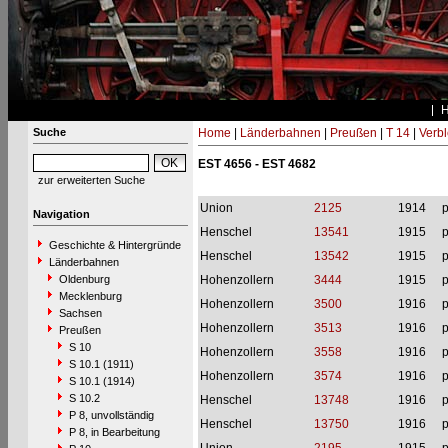
Suche
Home
|
Länderbahnen
|
Preußen
|
T 14
|
Verbl
EST 4656 - EST 4682
zur erweiterten Suche
Union
2125
1914
p
Navigation
Henschel
13541
1915
p
Geschichte & Hintergründe
Henschel
13542
1915
p
Länderbahnen
Oldenburg
Hohenzollern
3444
1915
p
Mecklenburg
Hohenzollern
3500
1916
p
Sachsen
Hohenzollern
3513
1916
p
Preußen
S 10
Hohenzollern
3558
1916
p
S 10.1 (1911)
Hohenzollern
3574
1916
p
S 10.1 (1914)
S 10.2
Henschel
13748
1916
p
P 8, unvollständig
Henschel
13750
1916
p
P 8, in Bearbeitung